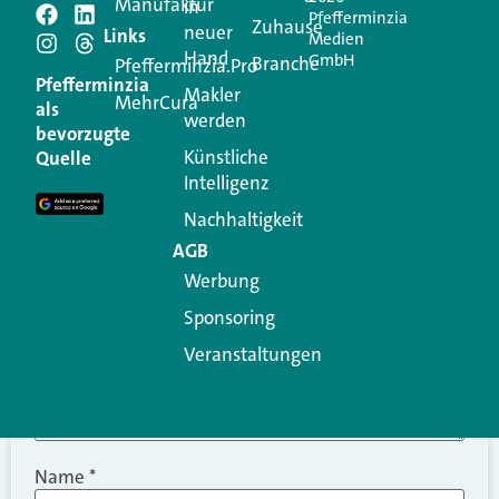
Manufaktur
in
Pfefferminzia
Schreiben Sie einen
Zuhause
neuer
Links
Medien
Hand
GmbH
Branche
Kommentar
Pfefferminzia.Pro
Pfefferminzia
Makler
MehrCura
als
werden
Ihre E-Mail-Adresse wird nicht veröffentlicht.
bevorzugte
Erforderliche Felder sind mit
*
markiert
Künstliche
Quelle
Intelligenz
Kommentar
*
Nachhaltigkeit
AGB
Werbung
Sponsoring
Veranstaltungen
Name
*