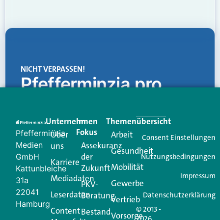
NICHT VERPASSEN!
Pfefferminzia.pro
Eine Plattform, die liefert: aktuelle Informationen,
praktische Services und einen einzigartigen Content-
Unternehmen
Im
Themenübersicht
Creator für Ihre Kundenkommunikation. Alles, was
Fokus
Pfefferminzia
Über
Arbeit
Ihren Vertriebsalltag leichter macht. Mit nur einem
Consent Einstellungen
Medien
Assekuranz
uns
Login.
Gesundheit
der
GmbH
Nutzungsbedingungen
Karriere
Mobilität
Zukunft
Jetzt anmelden
Kattunbleiche
Impressum
Mediadaten
31a
Gewerbe
PKV-
22041
Leserdaten
Beratung
Datenschutzerklärung
Vertrieb
Hamburg
© 2013 -
Content
Bestand
Vorsorge
2026