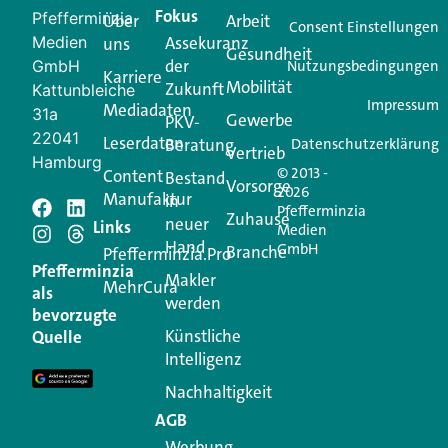
Fokus
Pfefferminzia
Über
Arbeit
Ihren Vertriebsalltag leichter macht. Mit nur einem
Consent Einstellungen
Medien
Assekuranz
uns
Login.
Gesundheit
der
GmbH
Nutzungsbedingungen
Karriere
Mobilität
Zukunft
Jetzt anmelden
Kattunbleiche
Impressum
Mediadaten
31a
Gewerbe
PKV-
22041
Leserdaten
Beratung
Datenschutzerklärung
Vertrieb
Hamburg
© 2013 -
Content
Bestand
Vorsorge
2026
Manufaktur
in
Pfefferminzia
Schreiben Sie einen
Zuhause
neuer
Links
Medien
Hand
GmbH
Branche
Kommentar
Pfefferminzia.Pro
Pfefferminzia
Makler
MehrCura
als
werden
Ihre E-Mail-Adresse wird nicht veröffentlicht.
bevorzugte
Erforderliche Felder sind mit
*
markiert
Künstliche
Quelle
Intelligenz
Kommentar
*
Nachhaltigkeit
AGB
Werbung