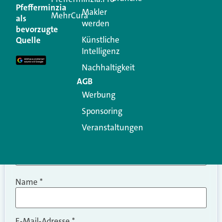
Kommentar
Pfefferminzia
Makler
MehrCura
als
werden
Ihre E-Mail-Adresse wird nicht veröffentlicht.
bevorzugte
Erforderliche Felder sind mit
*
markiert
Künstliche
Quelle
Intelligenz
Kommentar
*
Nachhaltigkeit
AGB
Werbung
Sponsoring
Veranstaltungen
Name
*
E-Mail-Adresse
*