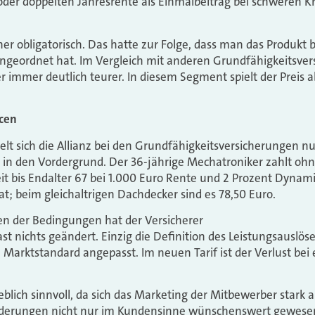
oder doppelten Jahresrente als Einmalbeitrag bei schweren 
er obligatorisch. Das hatte zur Folge, dass man das Produkt b
eingeordnet hat. Im Vergleich mit anderen Grundfähigkeitsve
r immer deutlich teurer. In diesem Segment spielt der Preis
cen
elt sich die Allianz bei den Grundfähigkeitsversicherungen nu
 in den Vordergrund. Der 36-jährige Mechatroniker zahlt ohne
t bis Endalter 67 bei 1.000 Euro Rente und 2 Prozent Dynam
t; beim gleichaltrigen Dachdecker sind es 78,50 Euro.
en der Bedingungen hat der Versicherer
st nichts geändert. Einzig die Definition des Leistungsauslös
arktstandard angepasst. Im neuen Tarif ist der Verlust bei 
ieblich sinnvoll, da sich das Marketing der Mitbewerber stark a
derungen nicht nur im Kundensinne wünschenswert gewese