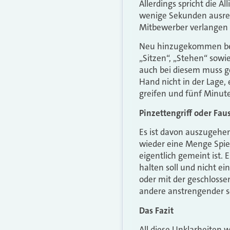
Allerdings spricht die 
wenige Sekunden ausrei
Mitbewerber verlangen 
Neu hinzugekommen bei d
„Sitzen“, „Stehen“ sowi
auch bei diesem muss ge
Hand nicht in der Lage, 
greifen und fünf Minut
Pinzettengriff oder Fau
Es ist davon auszugehen
wieder eine Menge Spie
eigentlich gemeint ist.
halten soll und nicht ei
oder mit der geschlosse
andere anstrengender s
Das Fazit
All diese Unklarheiten w