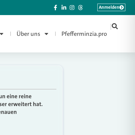
Anmelden
|
Über uns
Pfefferminzia.pro
un eine reine
er erweitert hat.
genauen