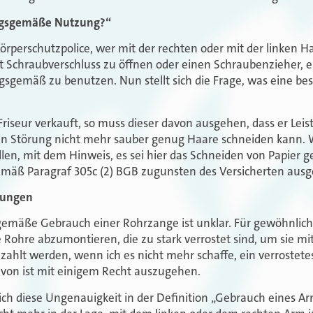
gsgemäße Nutzung?“
Körperschutzpolice, wer mit der rechten oder mit der linken H
mit Schraubverschluss zu öffnen oder einen Schraubenzieher, 
sgemäß zu benutzen. Nun stellt sich die Frage, was eine
Friseur verkauft, so muss dieser davon ausgehen, dass er Leis
n Störung nicht mehr sauber genug Haare schneiden kann. Wü
len, mit dem Hinweis, es sei hier das Schneiden von Papier 
emäß Paragraf 305c (2) BGB zugunsten des Versicherten ausg
rungen
mäße Gebrauch einer Rohrzange ist unklar. Für gewöhnlich
Rohre abzumontieren, die zu stark verrostet sind, um sie mit
zahlt werden, wenn ich es nicht mehr schaffe, ein verrostetes
von ist mit einigem Recht auszugehen.
ich diese Ungenauigkeit in der Definition „Gebrauch eines Arm