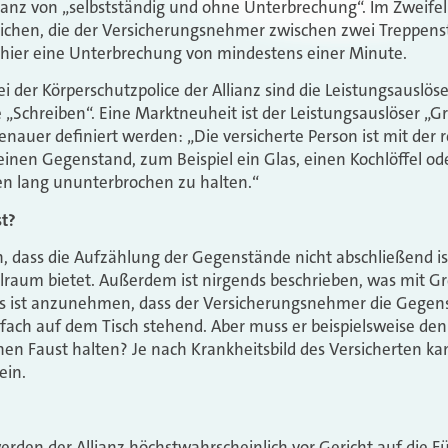
Allianz von „selbstständig und ohne Unterbrechung“. Im Zweife
chen, die der Versicherungsnehmer zwischen zwei Treppenst
hier eine Unterbrechung von mindestens einer Minute.
er Körperschutzpolice der Allianz sind die Leistungsauslös
e „Schreiben“. Eine Marktneuheit ist der Leistungsauslöser „G
nauer definiert werden: „Die versicherte Person ist mit der r
einen Gegenstand, zum Beispiel ein Glas, einen Kochlöffel ode
en lang ununterbrochen zu halten.“
st?
, dass die Aufzählung der Gegenstände nicht abschließend i
lraum bietet. Außerdem ist nirgends beschrieben, was mit G
 Es ist anzunehmen, dass der Versicherungsnehmer die Gegens
nfach auf dem Tisch stehend. Aber muss er beispielsweise den 
nen Faust halten? Je nach Krankheitsbild des Versicherten ka
ein.
erden der Allianz höchstwahrscheinlich vor Gericht auf die Fü