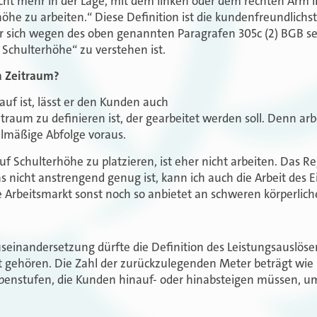
nicht mehr in der Lage, mit dem linken oder dem rechten Arm i
he zu arbeiten.“ Diese Definition ist die kundenfreundlichs
er sich wegen des oben genannten Paragrafen 305c (2) BGB se
 Schulterhöhe“ zu verstehen ist.
n Zeitraum?
auf ist, lässt er den Kunden auch
traum zu definieren ist, der gearbeitet werden soll. Denn arb
lmäßige Abfolge voraus.
uf Schulterhöhe zu platzieren, ist eher nicht arbeiten. Das R
as nicht anstrengend genug ist, kann ich auch die Arbeit des
 Arbeitsmarkt sonst noch so anbietet an schweren körperlich
seinandersetzung dürfte die Definition des Leistungsauslöse
 gehören. Die Zahl der zurückzulegenden Meter beträgt wie
ppenstufen, die Kunden hinauf- oder hinabsteigen müssen, u