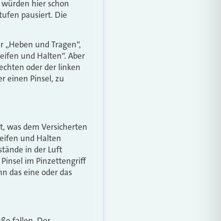
l würden hier schon
ufen pausiert. Die
er „Heben und Tragen“,
reifen und Halten“. Aber
echten oder der linken
r einen Pinsel, zu
st, was dem Versicherten
reifen und Halten
tände in der Luft
Pinsel im Pinzettengriff
nn das eine oder das
ße fallen. Der