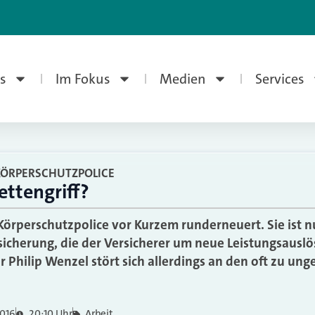
s
Im Fokus
Medien
Services
KÖRPERSCHUTZPOLICE
ettengriff?
 Körperschutzpolice vor Kurzem runderneuert. Sie ist n
icherung, die der Versicherer um neue Leistungsauslös
 Philip Wenzel stört sich allerdings an den oft zu un
2016
20:10 Uhr
Arbeit