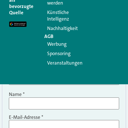
werden
Ihre E-Mail-Adresse wird nicht veröffentlicht.
bevorzugte
Erforderliche Felder sind mit
*
markiert
Künstliche
Quelle
Intelligenz
Kommentar
*
Nachhaltigkeit
AGB
Werbung
Sponsoring
Veranstaltungen
Name
*
E-Mail-Adresse
*