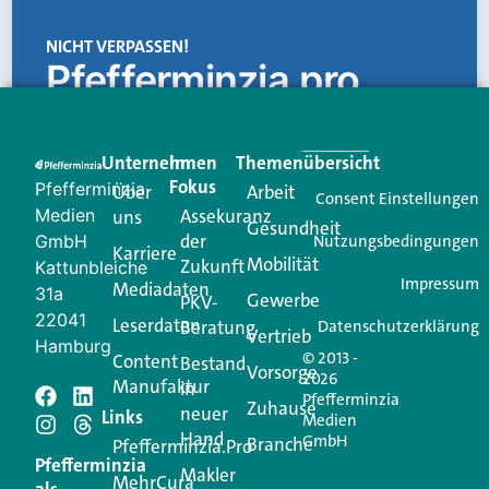
NICHT VERPASSEN!
Pfefferminzia.pro
Eine Plattform, die liefert: aktuelle Informationen,
praktische Services und einen einzigartigen Content-
Unternehmen
Im
Themenübersicht
Creator für Ihre Kundenkommunikation. Alles, was
Fokus
Pfefferminzia
Über
Arbeit
Ihren Vertriebsalltag leichter macht. Mit nur einem
Consent Einstellungen
Medien
Assekuranz
uns
Login.
Gesundheit
der
GmbH
Nutzungsbedingungen
Karriere
Mobilität
Zukunft
Jetzt anmelden
Kattunbleiche
Impressum
Mediadaten
31a
Gewerbe
PKV-
22041
Leserdaten
Beratung
Datenschutzerklärung
Vertrieb
Hamburg
© 2013 -
Content
Bestand
Vorsorge
2026
Manufaktur
in
Pfefferminzia
Schreiben Sie einen
Zuhause
neuer
Links
Medien
Hand
GmbH
Branche
Kommentar
Pfefferminzia.Pro
Pfefferminzia
Makler
MehrCura
als