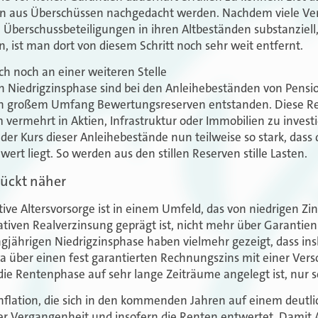
n aus Überschüssen nachgedacht werden. Nachdem viele Ver
Überschussbeteiligungen in ihren Altbeständen substanziell, 
 ist man dort von diesem Schritt noch sehr weit entfernt.
h noch an einer weiteren Stelle
en Niedrigzinsphase sind bei den Anleihebeständen von Pens
in großem Umfang Bewertungsreserven entstanden. Diese Re
 vermehrt in Aktien, Infrastruktur oder Immobilien zu invest
 der Kurs dieser Anleihebestände nun teilweise so stark, dass
rt liegt. So werden aus den stillen Reserven stille Lasten.
rückt näher
tive Altersvorsorge ist in einem Umfeld, das von niedrigen Zi
gativen Realverzinsung geprägt ist, nicht mehr über Garantien
gjährigen Niedrigzinsphase haben vielmehr gezeigt, dass in
a über einen fest garantierten Rechnungszins mit einer Ver
 die Rentenphase auf sehr lange Zeiträume angelegt ist, nur s
nflation, die sich in den kommenden Jahren auf einem deutl
der Vergangenheit und insofern die Renten entwertet. Damit 