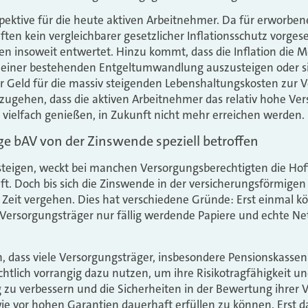
spektive für die heute aktiven Arbeitnehmer. Da für erworben
en kein vergleichbarer gesetzlicher Inflationsschutz vorges
en insoweit entwertet. Hinzu kommt, dass die Inflation die
 einer bestehenden Entgeltumwandlung auszusteigen oder sie
 Geld für die massiv steigenden Lebenshaltungskosten zur 
zugehen, dass die aktiven Arbeitnehmer das relativ hohe Ve
 vielfach genießen, in Zukunft nicht mehr erreichen werden.
e bAV von der Zinswende speziell betroffen
 steigen, weckt bei manchen Versorgungsberechtigten die Ho
ft. Doch bis sich die Zinswende in der versicherungsförmigen
 Zeit vergehen. Dies hat verschiedene Gründe: Erst einmal k
 Versorgungsträger nur fällig werdende Papiere und echte Ne
, dass viele Versorgungsträger, insbesondere Pensionskassen d
chtlich vorrangig dazu nutzen, um ihre Risikotragfähigkeit u
 zu verbessern und die Sicherheiten in der Bewertung ihrer 
ie vor hohen Garantien dauerhaft erfüllen zu können. Erst 