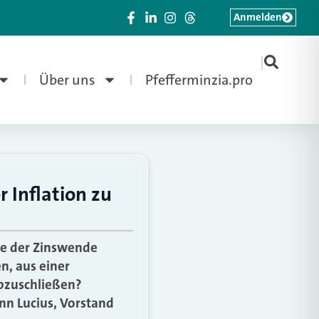
Anmelden
|
Über uns
Pfefferminzia.pro
 Inflation zu
uge der Zinswende
n, aus einer
abzuschließen?
n Lucius, Vorstand