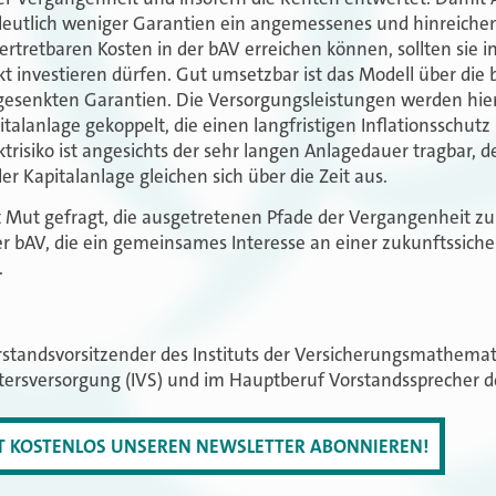
deutlich weniger Garantien ein angemessenes und hinreichen
rtretbaren Kosten in der bAV erreichen können, sollten sie in
 investieren dürfen. Gut umsetzbar ist das Modell über die b
gesenkten Garantien. Die Versorgungsleistungen werden hier
talanlage gekoppelt, die einen langfristigen Inflationsschutz
risiko ist angesichts der sehr langen Anlagedauer tragbar, d
 Kapitalanlage gleichen sich über die Zeit aus.
st Mut gefragt, die ausgetretenen Pfade der Vergangenheit zu 
der bAV, die ein gemeinsames Interesse an einer zukunftssiche
.
rstandsvorsitzender des Instituts der Versicherungsmathema
ltersversorgung (IVS) und im Hauptberuf Vorstandssprecher 
ZT KOSTENLOS UNSEREN NEWSLETTER ABONNIEREN!