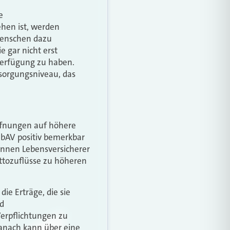
e
ehen ist, werden
 Menschen dazu
 gar nicht erst
Verfügung zu haben.
rsorgungsniveau, das
ffnungen auf höhere
 bAV positiv bemerkbar
önnen Lebensversicherer
ttozuflüsse zu höheren
ie Erträge, die sie
nd
Verpflichtungen zu
danach kann über eine