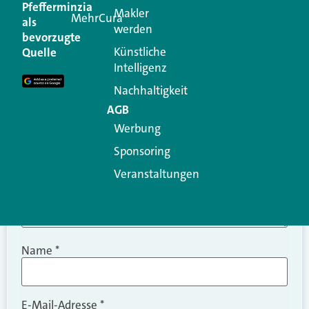
Kommentar
Pfefferminzia
Makler
MehrCura
als
werden
Ihre E-Mail-Adresse wird nicht veröffentlicht.
bevorzugte
Erforderliche Felder sind mit
*
markiert
Künstliche
Quelle
Intelligenz
Kommentar
*
Nachhaltigkeit
AGB
Werbung
Sponsoring
Veranstaltungen
Name
*
E-Mail-Adresse
*