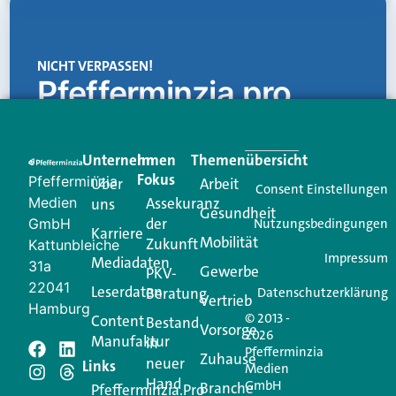
NICHT VERPASSEN!
Pfefferminzia.pro
Eine Plattform, die liefert: aktuelle Informationen,
praktische Services und einen einzigartigen Content-
Unternehmen
Im
Themenübersicht
Creator für Ihre Kundenkommunikation. Alles, was
Fokus
Pfefferminzia
Über
Arbeit
Ihren Vertriebsalltag leichter macht. Mit nur einem
Consent Einstellungen
Medien
Assekuranz
uns
Login.
Gesundheit
der
GmbH
Nutzungsbedingungen
Karriere
Mobilität
Zukunft
Jetzt anmelden
Kattunbleiche
Impressum
Mediadaten
31a
Gewerbe
PKV-
22041
Leserdaten
Beratung
Datenschutzerklärung
Vertrieb
Hamburg
© 2013 -
Content
Bestand
Vorsorge
2026
Manufaktur
in
Pfefferminzia
Schreiben Sie einen
Zuhause
neuer
Links
Medien
Hand
GmbH
Branche
Pfefferminzia.Pro