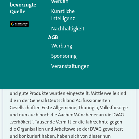
Michael Speiser
sagt:
werden
bevorzugte
Künstliche
Quelle
Ich kann es echt bald nicht mehr hören, auf was Makler so
Intelligenz
alles achten sollen und wofür sie ggf. sogar haften!
Nachhaltigkeit
Gleichzeitig ist der größte Anteil der
AGB
Versicherungsvermittler noch immer der
Werbung
Versicherungsvertreter, der sich im Ernstfall hinter einer
Gesellschaft versteckt, die, wie z. Bsp. die Generali, völlig
Sponsoring
unlautere Werbung betreiben darf!
Veranstaltungen
„So machen Partner das!“ und „Seit mehr als 200 Jahren
intelligente und proaktive Versicherungslösungen!“
Tatsächlich werden Bestände im großen Stil abgestoßen
und gute Produkte wurden eingestellt. Mittlerweile sind
die in der Generali Deutschland AG fussionierten
Gesellschaften Erste Allgemeine, Thuringia, Volksfürsorge
und nun auch noch die AachenMünchener an die DVAG
„verhökert“. Tausende Vermittler, die Jahrzehnte gegen
die Organisation und Arbeitsweise der DVAG gewettert
und konkuriert haben, haben sich von dieser nun