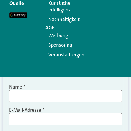
Erforderliche Felder sind mit
*
markiert
Künstliche
Quelle
Intelligenz
Kommentar
*
Nachhaltigkeit
AGB
Werbung
Sponsoring
Veranstaltungen
Name
*
E-Mail-Adresse
*