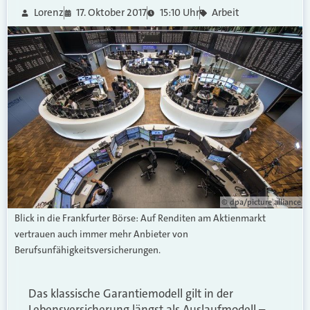
Lorenz
17. Oktober 2017
15:10 Uhr
Arbeit
© dpa/picture alliance
Blick in die Frankfurter Börse: Auf Renditen am Aktienmarkt
vertrauen auch immer mehr Anbieter von
Berufsunfähigkeitsversicherungen.
Das klassische Garantiemodell gilt in der
Lebensversicherung längst als Auslaufmodell –