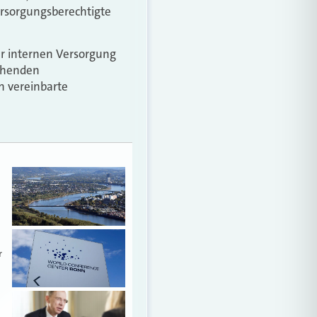
ersorgungsberechtigte
r internen Versorgung
tehenden
h vereinbarte
r