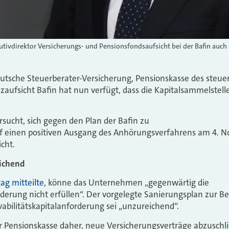
tivdirektor Versicherungs- und Pensionsfondsaufsicht bei der Bafin auch
tsche Steuerberater-Versicherung, Pensionskasse des steue
nzaufsicht Bafin hat nun verfügt, dass die Kapitalsammelstell
rsucht, sich gegen den Plan der Bafin zu
 einen positiven Ausgang des Anhörungsverfahrens am 4. N
icht.
ichend
ag mitteilte
, könne das Unternehmen „gegenwärtig die
rderung nicht erfüllen“. Der vorgelegte Sanierungsplan zur B
abilitätskapitalanforderung sei „unzureichend“.
er Pensionskasse daher, neue Versicherungsverträge abzusch