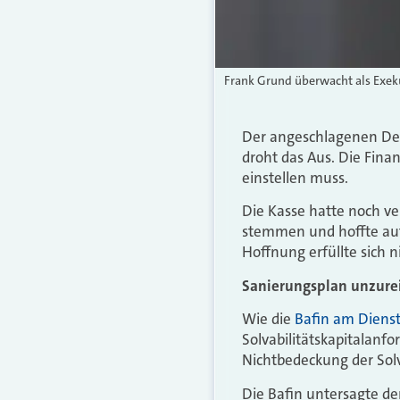
Frank Grund überwacht als Exeku
Der angeschlagenen Deu
droht das Aus. Die Fina
einstellen muss.
Die Kasse hatte noch ve
stemmen und hoffte auf
Hoffnung erfüllte sich n
Sanierungsplan unzure
Wie die
Bafin am Dienst
Solvabilitätskapitalanfo
Nichtbedeckung der Solv
Die Bafin untersagte d