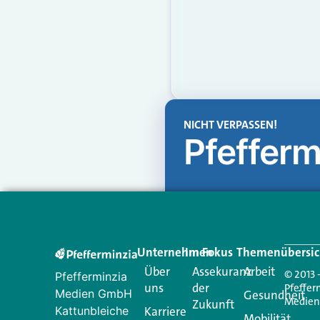
NICHT VERPASSEN!
Pfefferm
Unternehmen
Im Fokus
Themenübersic
Über
Assekuranz
Arbeit
© 2013 
Pfefferminzia
uns
der
Pfeffer
Medien GmbH
Gesundheit
Medie
Zukunft
Kattunbleiche
Karriere
Mobilität