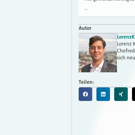
…
Autor
Lorenz
K
Lorenz K
Chefred
sich ne
Teilen: