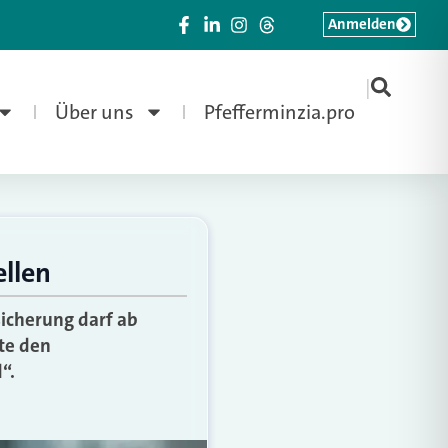
Anmelden
|
Über uns
Pfefferminzia.pro
ellen
icherung darf ab
lte den
“.