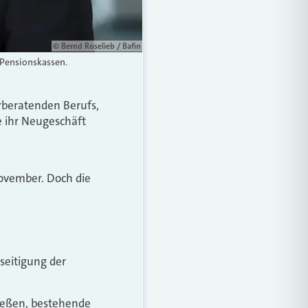
© Bernd Roselieb / Bafin
 Pensionskassen.
rberatenden Berufs,
e ihr Neugeschäft
ovember. Doch die
eseitigung der
ließen, bestehende