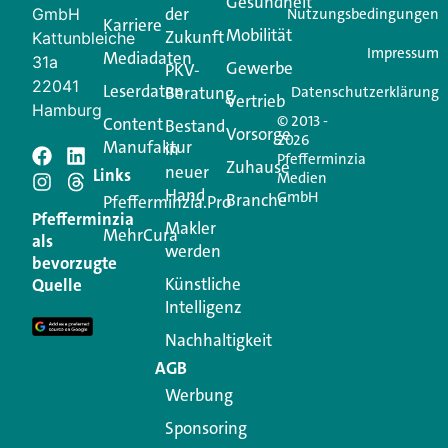
Gesundheit
der
GmbH
Nutzungsbedingungen
Karriere
Mobilität
Zukunft
Jetzt anmelden
Kattunbleiche
Impressum
Mediadaten
31a
Gewerbe
PKV-
22041
Leserdaten
Beratung
Datenschutzerklärung
Vertrieb
Hamburg
© 2013 -
Content
Bestand
Vorsorge
2026
Manufaktur
in
Pfefferminzia
Schreiben Sie einen
Zuhause
neuer
Links
Medien
Hand
GmbH
Branche
Kommentar
Pfefferminzia.Pro
Pfefferminzia
Makler
MehrCura
als
werden
Ihre E-Mail-Adresse wird nicht veröffentlicht.
bevorzugte
Erforderliche Felder sind mit
*
markiert
Künstliche
Quelle
Intelligenz
Kommentar
*
Nachhaltigkeit
AGB
Werbung
Sponsoring