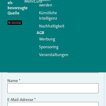
MehrCura
als
werden
Ihre E-Mail-Adresse wird nicht veröffentlicht.
bevorzugte
Erforderliche Felder sind mit
*
markiert
Künstliche
Quelle
Intelligenz
Kommentar
*
Nachhaltigkeit
AGB
Werbung
Sponsoring
Veranstaltungen
Name
*
E-Mail-Adresse
*