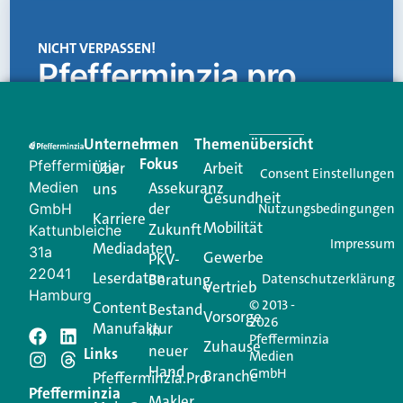
NICHT VERPASSEN!
Pfefferminzia.pro
Eine Plattform, die liefert: aktuelle Informationen,
praktische Services und einen einzigartigen Content-
Unternehmen
Im
Themenübersicht
Creator für Ihre Kundenkommunikation. Alles, was
Fokus
Pfefferminzia
Über
Arbeit
Ihren Vertriebsalltag leichter macht. Mit nur einem
Consent Einstellungen
Medien
Assekuranz
uns
Login.
Gesundheit
der
GmbH
Nutzungsbedingungen
Karriere
Mobilität
Zukunft
Jetzt anmelden
Kattunbleiche
Impressum
Mediadaten
31a
Gewerbe
PKV-
22041
Leserdaten
Beratung
Datenschutzerklärung
Vertrieb
Hamburg
© 2013 -
Content
Bestand
Vorsorge
2026
Manufaktur
in
Pfefferminzia
Schreiben Sie einen
Zuhause
neuer
Links
Medien
Hand
GmbH
Branche
Kommentar
Pfefferminzia.Pro
Pfefferminzia
Makler