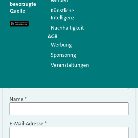
werden
Ihre E-Mail-Adresse wird nicht veröffentlicht.
bevorzugte
Erforderliche Felder sind mit
*
markiert
Künstliche
Quelle
Intelligenz
Kommentar
*
Nachhaltigkeit
AGB
Werbung
Sponsoring
Veranstaltungen
Name
*
E-Mail-Adresse
*