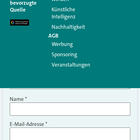
Ihre E-Mail-Adresse wird nicht veröffentlicht.
bevorzugte
Erforderliche Felder sind mit
*
markiert
Künstliche
Quelle
Intelligenz
Kommentar
*
Nachhaltigkeit
AGB
Werbung
Sponsoring
Veranstaltungen
Name
*
E-Mail-Adresse
*