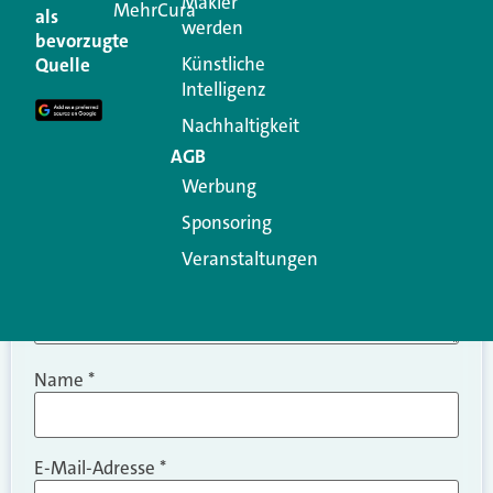
Makler
MehrCura
als
werden
Ihre E-Mail-Adresse wird nicht veröffentlicht.
bevorzugte
Erforderliche Felder sind mit
*
markiert
Künstliche
Quelle
Intelligenz
Kommentar
*
Nachhaltigkeit
AGB
Werbung
Sponsoring
Veranstaltungen
Name
*
E-Mail-Adresse
*