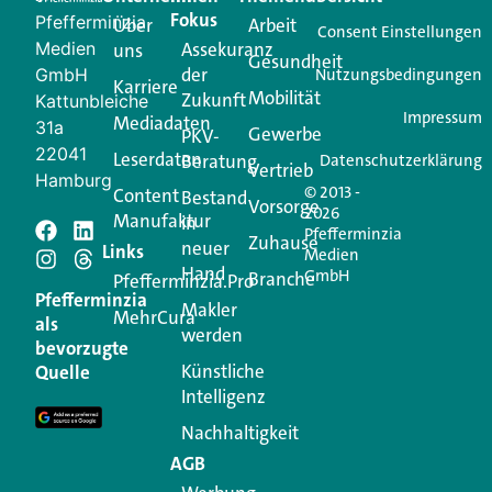
Creator für Ihre Kundenkommunikation. Alles, was
Fokus
Pfefferminzia
Über
Arbeit
Ihren Vertriebsalltag leichter macht. Mit nur einem
Consent Einstellungen
Medien
Assekuranz
uns
Login.
Gesundheit
der
GmbH
Nutzungsbedingungen
Karriere
Mobilität
Zukunft
Jetzt anmelden
Kattunbleiche
Impressum
Mediadaten
31a
Gewerbe
PKV-
22041
Leserdaten
Beratung
Datenschutzerklärung
Vertrieb
Hamburg
© 2013 -
Content
Bestand
Vorsorge
2026
Manufaktur
in
Pfefferminzia
Schreiben Sie einen
Zuhause
neuer
Links
Medien
Hand
GmbH
Branche
Kommentar
Pfefferminzia.Pro
Pfefferminzia
Makler
MehrCura
als
werden
Ihre E-Mail-Adresse wird nicht veröffentlicht.
bevorzugte
Erforderliche Felder sind mit
*
markiert
Künstliche
Quelle
Intelligenz
Kommentar
*
Nachhaltigkeit
AGB