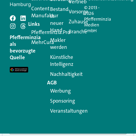
Vertrieb
Hamburg
© 2013 -
Content
Bestand
Vorsorge
2026
Manufaktur
in
Pfefferminzia
Schreiben Sie einen
Zuhause
neuer
Links
Medien
Hand
GmbH
Branche
Kommentar
Pfefferminzia.Pro
Pfefferminzia
Makler
MehrCura
als
werden
Ihre E-Mail-Adresse wird nicht veröffentlicht.
bevorzugte
Erforderliche Felder sind mit
*
markiert
Künstliche
Quelle
Intelligenz
Kommentar
*
Nachhaltigkeit
AGB
Werbung
Sponsoring
Veranstaltungen