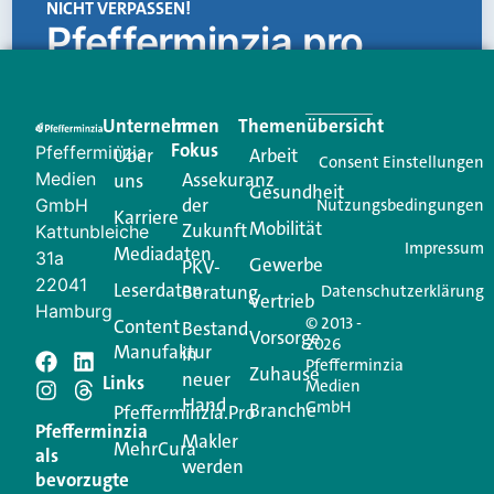
NICHT VERPASSEN!
Pfefferminzia.pro
Eine Plattform, die liefert: aktuelle Informationen,
praktische Services und einen einzigartigen Content-
Unternehmen
Im
Themenübersicht
Creator für Ihre Kundenkommunikation. Alles, was
Fokus
Pfefferminzia
Über
Arbeit
Ihren Vertriebsalltag leichter macht. Mit nur einem
Consent Einstellungen
Medien
Assekuranz
uns
Login.
Gesundheit
der
GmbH
Nutzungsbedingungen
Karriere
Mobilität
Zukunft
Jetzt anmelden
Kattunbleiche
Impressum
Mediadaten
31a
Gewerbe
PKV-
22041
Leserdaten
Beratung
Datenschutzerklärung
Vertrieb
Hamburg
© 2013 -
Content
Bestand
Vorsorge
2026
Manufaktur
in
Pfefferminzia
Schreiben Sie einen
Zuhause
neuer
Links
Medien
Hand
GmbH
Branche
Kommentar
Pfefferminzia.Pro
Pfefferminzia
Makler
MehrCura
als
werden
Ihre E-Mail-Adresse wird nicht veröffentlicht.
bevorzugte