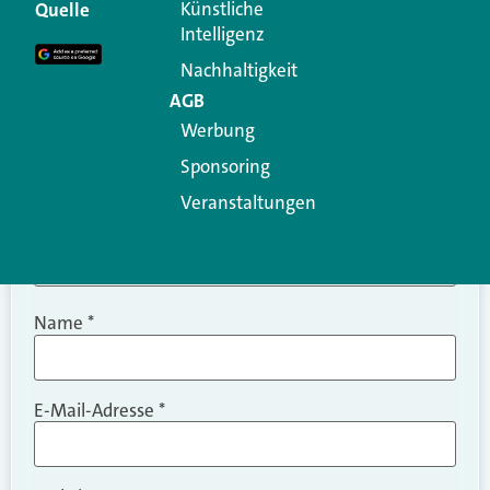
Erforderliche Felder sind mit
*
markiert
Künstliche
Quelle
Intelligenz
Kommentar
*
Nachhaltigkeit
AGB
Werbung
Sponsoring
Veranstaltungen
Name
*
E-Mail-Adresse
*