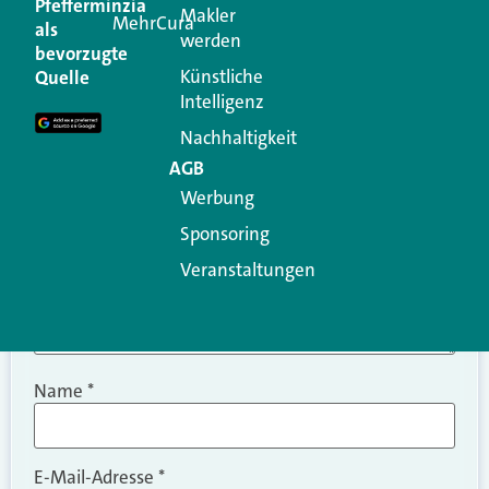
Pfefferminzia
Makler
MehrCura
als
werden
Ihre E-Mail-Adresse wird nicht veröffentlicht.
bevorzugte
Erforderliche Felder sind mit
*
markiert
Künstliche
Quelle
Intelligenz
Kommentar
*
Nachhaltigkeit
AGB
Werbung
Sponsoring
Veranstaltungen
Name
*
E-Mail-Adresse
*