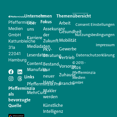
Eine Plattform, die liefert: aktuelle Informationen,
praktische Services und einen einzigartigen Content-
Unternehmen
Im
Themenübersicht
Creator für Ihre Kundenkommunikation. Alles, was
Fokus
Pfefferminzia
Über
Arbeit
Ihren Vertriebsalltag leichter macht. Mit nur einem
Consent Einstellungen
Medien
Assekuranz
uns
Login.
Gesundheit
der
GmbH
Nutzungsbedingungen
Karriere
Mobilität
Zukunft
Jetzt anmelden
Kattunbleiche
Impressum
Mediadaten
31a
Gewerbe
PKV-
22041
Leserdaten
Beratung
Datenschutzerklärung
Vertrieb
Hamburg
© 2013 -
Content
Bestand
Vorsorge
2026
Manufaktur
in
Pfefferminzia
Schreiben Sie einen
Zuhause
neuer
Links
Medien
Hand
GmbH
Branche
Kommentar
Pfefferminzia.Pro
Pfefferminzia
Makler
MehrCura
als
werden
Ihre E-Mail-Adresse wird nicht veröffentlicht.
bevorzugte
Erforderliche Felder sind mit
*
markiert
Künstliche
Quelle
Intelligenz
Kommentar
*