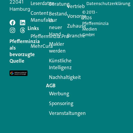
22041
Leserdaten
Beratung
Datenschutzerklärung
Vertrieb
Hamburg
© 2013 -
Content
Bestand
Vorsorge
2026
Manufaktur
in
Pfefferminzia
Schreiben Sie einen
Zuhause
neuer
Links
Medien
Hand
GmbH
Branche
Kommentar
Pfefferminzia.Pro
Pfefferminzia
Makler
MehrCura
als
werden
Ihre E-Mail-Adresse wird nicht veröffentlicht.
bevorzugte
Erforderliche Felder sind mit
*
markiert
Künstliche
Quelle
Intelligenz
Kommentar
*
Nachhaltigkeit
AGB
Werbung
Sponsoring
Veranstaltungen