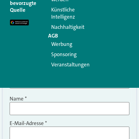
Ihre E-Mail-Adresse wird nicht veröffentlicht.
bevorzugte
Erforderliche Felder sind mit
*
markiert
Künstliche
Quelle
Intelligenz
Kommentar
*
Nachhaltigkeit
AGB
Werbung
Sponsoring
Veranstaltungen
Name
*
E-Mail-Adresse
*