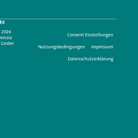
Login.
ht
Jetzt anmelden
- 2026
Consent Einstellungen
minzia
n GmbH
Nutzungsbedingungen
Impressum
Datenschutzerklärung
e einen Kommentar
icht veröffentlicht.
Erforderliche Felder sind mit
*
markiert