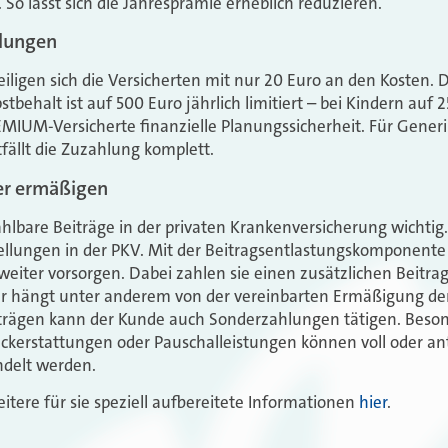
. So lässt sich die Jahresprämie erheblich reduzieren.
lungen
teiligen sich die Versicherten mit nur 20 Euro an den Kosten. 
tbehalt ist auf 500 Euro jährlich limitiert – bei Kindern auf 
IUM-Versicherte finanzielle Planungssicherheit. Für Generi
fällt die Zuzahlung komplett.
ver ermäßigen
hlbare Beiträge in der privaten Krankenversicherung wichtig.
ellungen in der PKV. Mit der Beitragsentlastungskomponent
weiter vorsorgen. Dabei zahlen sie einen zusätzlichen Beitra
r hängt unter anderem von der vereinbarten Ermäßigung der 
rägen kann der Kunde auch Sonderzahlungen tätigen. Besond
ckerstattungen oder Pauschalleistungen können voll oder ante
delt werden.
eitere für sie speziell aufbereitete Informationen
hier
.