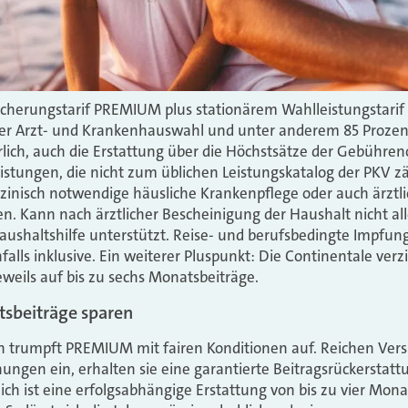
cherungstarif PREMIUM plus stationärem Wahlleistungstarif 
ier Arzt- und Krankenhauswahl und unter anderem 85 Prozen
rlich, auch die Erstattung über die Höchstsätze der Gebühre
istungen, die nicht zum üblichen Leistungskatalog der PKV zäh
nisch notwendige häusliche Krankenpflege oder auch ärztlic
Kann nach ärztlicher Bescheinigung der Haushalt nicht all
Haushaltshilfe unterstützt. Reise- und berufsbedingte Impfu
ls inklusive. Ein weiterer Pluspunkt: Die Continentale verzi
jeweils auf bis zu sechs Monatsbeiträge.
atsbeiträge sparen
 trumpft PREMIUM mit fairen Konditionen auf. Reichen Vers
ungen ein, erhalten sie eine garantierte Beitragsrückerstat
ch ist eine erfolgsabhängige Erstattung von bis zu vier Mona