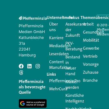
Unternehmen
Im Fokus
Themenübersic
Über
Assekuranz
Arbeit
© 2013 
Pfefferminzia
uns
der
Pfeffer
Medien GmbH
Gesundheit
Medie
Zukunft
Kattunbleiche
Karriere
Mobilität
PKV-
31a
Mediadaten
Gewerbe
Beratung
22041
Leserdaten
Hamburg
Vertrieb
Bestand
Content
in
Vorsorge
Manufaktur
Schreiben Si
neuer
Zuhause
Hand
Links
Branche
Pfefferminzia.Pro
Ihre E-Mail-Adresse wird n
Pfefferminzia
Makler
als bevorzugte
werden
MehrCura
Kommentar
*
Quelle
Künstliche
Intelligenz