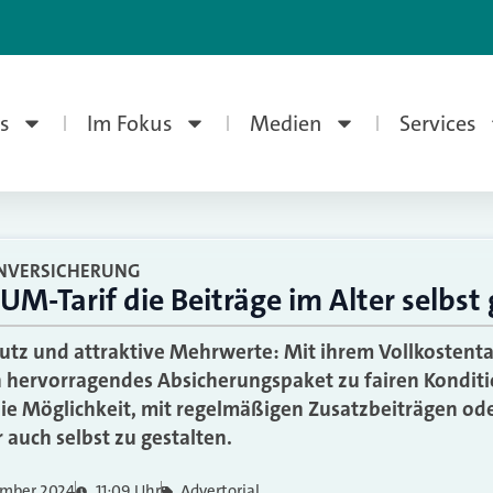
s
Im Fokus
Medien
Services
NVERSICHERUNG
-Tarif die Beiträge im Alter selbst 
utz und attraktive Mehrwerte: Mit ihrem Vollkostent
n hervorragendes Absicherungspaket zu fairen Kondit
die Möglichkeit, mit regelmäßigen Zusatzbeiträgen o
r auch selbst zu gestalten.
ember 2024
11:09 Uhr
Advertorial