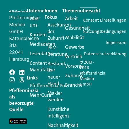
praktische Services und einen einzigartigen Content-
Unternehmen
Im
Themenübersicht
Creator für Ihre Kundenkommunikation. Alles, was
Fokus
Pfefferminzia
Über
Arbeit
Ihren Vertriebsalltag leichter macht. Mit nur einem
Consent Einstellungen
Medien
Assekuranz
uns
Login.
Gesundheit
der
GmbH
Nutzungsbedingungen
Karriere
Mobilität
Zukunft
Jetzt anmelden
Kattunbleiche
Impressum
Mediadaten
31a
Gewerbe
PKV-
22041
Leserdaten
Beratung
Datenschutzerklärung
Vertrieb
Hamburg
© 2013 -
Content
Bestand
Vorsorge
2026
Manufaktur
in
Pfefferminzia
Schreiben Sie einen
Zuhause
neuer
Links
Medien
Hand
GmbH
Branche
Kommentar
Pfefferminzia.Pro
Pfefferminzia
Makler
MehrCura
als
werden
Ihre E-Mail-Adresse wird nicht veröffentlicht.
bevorzugte
Erforderliche Felder sind mit
*
markiert
Künstliche
Quelle
Intelligenz
Kommentar
*
Nachhaltigkeit