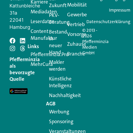
Karriere
Mobilität
Zukunft
Jetzt anmelden
Kattunbleiche
Impressum
Mediadaten
31a
Gewerbe
PKV-
22041
Leserdaten
Beratung
Datenschutzerklärung
Vertrieb
Hamburg
© 2013 -
Content
Bestand
Vorsorge
2026
Manufaktur
in
Pfefferminzia
Schreiben Sie einen
Zuhause
neuer
Links
Medien
Hand
GmbH
Branche
Kommentar
Pfefferminzia.Pro
Pfefferminzia
Makler
MehrCura
als
werden
Ihre E-Mail-Adresse wird nicht veröffentlicht.
bevorzugte
Erforderliche Felder sind mit
*
markiert
Künstliche
Quelle
Intelligenz
Kommentar
*
Nachhaltigkeit
AGB
Werbung
Sponsoring
Veranstaltungen