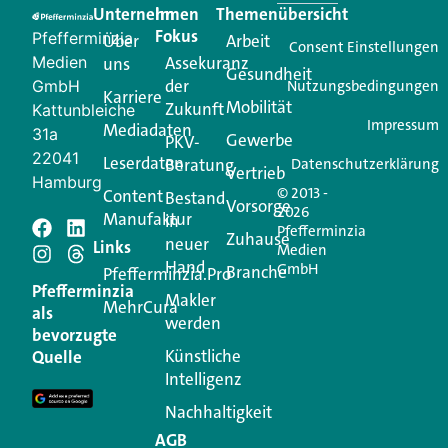
Unternehmen
Im
Themenübersicht
Creator für Ihre Kundenkommunikation. Alles, was
Fokus
Pfefferminzia
Über
Arbeit
Ihren Vertriebsalltag leichter macht. Mit nur einem
Consent Einstellungen
Medien
Assekuranz
uns
Login.
Gesundheit
der
GmbH
Nutzungsbedingungen
Karriere
Mobilität
Zukunft
Jetzt anmelden
Kattunbleiche
Impressum
Mediadaten
31a
Gewerbe
PKV-
22041
Leserdaten
Beratung
Datenschutzerklärung
Vertrieb
Hamburg
© 2013 -
Content
Bestand
Vorsorge
2026
Manufaktur
in
Pfefferminzia
Schreiben Sie einen
Zuhause
neuer
Links
Medien
Hand
GmbH
Branche
Kommentar
Pfefferminzia.Pro
Pfefferminzia
Makler
MehrCura
als
werden
Ihre E-Mail-Adresse wird nicht veröffentlicht.
bevorzugte
Erforderliche Felder sind mit
*
markiert
Künstliche
Quelle
Intelligenz
Kommentar
*
Nachhaltigkeit
AGB