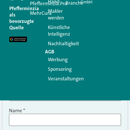
Hand
GmbH
Branche
Kommentar
Pfefferminzia.Pro
Pfefferminzia
Makler
MehrCura
als
werden
Ihre E-Mail-Adresse wird nicht veröffentlicht.
bevorzugte
Erforderliche Felder sind mit
*
markiert
Künstliche
Quelle
Intelligenz
Kommentar
*
Nachhaltigkeit
AGB
Werbung
Sponsoring
Veranstaltungen
Name
*