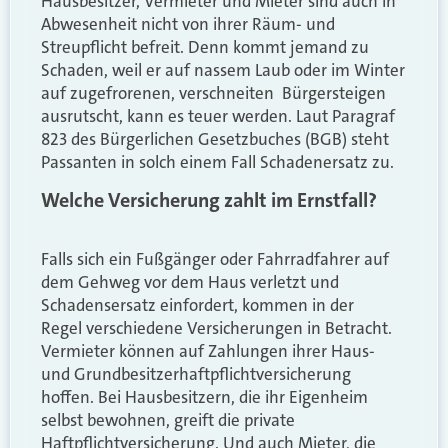
Hausbesitzer, Vermieter und Mieter
sind
auch in
Abwesenheit nicht von ihrer Räum- und
Streupflicht befreit. Denn kommt jemand zu
Schaden, weil er auf nassem Laub oder im Winter
auf zugefrorenen, verschneiten Bürgersteigen
ausrutscht, kann es teuer werden. Laut Paragraf
823 des Bürgerlichen Gesetzbuches (BGB) steht
Passanten in
solch einem
Fall Schadenersatz zu.
Welche Versicherung zahlt
im Ernstfall
?
Falls sich ein Fußgänger oder Fahrradfahrer auf
dem Gehweg vor dem Haus verletzt und
Schadensersatz einfordert, komm
en
in der
Regel
verschiedene
Versicherung
en
in Betracht.
Vermieter können auf Zahlungen
ihrer
Haus-
und Grundbesitzerhaftpflichtversicherung
hoffen. Bei Hausbesitzern, die ihr Eigenheim
selbst bewohnen, greift die private
Haftpflichtversicherung. Und auch Mieter
, die