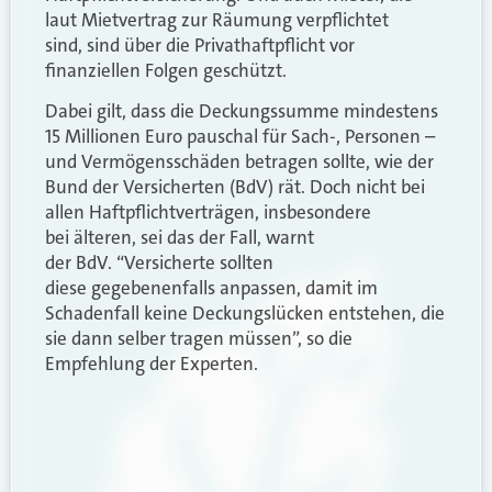
laut Mietvertrag zur Räumung verpflichtet
sind,
sind über die
Privath
aftpflicht vor
finanziellen Folgen geschützt.
Dabei gilt, dass d
ie Deckungssumme mindestens
15 Millionen Euro pauschal
für
Sach-, Personen –
und
Vermögensschäden
betragen
sollte, wie der
Bund der Versicherten (
BdV
) rät
.
Doch n
icht bei
allen
Haftpflichtverträgen
, insbesondere
bei
älteren
,
sei
d
a
s der Fall
,
warn
t
der
BdV
.
“
Versicherte sollten
dies
e
gegebenenfalls anpassen, damit im
Schadenfall keine
Deckungslücken
entstehen, die
sie dann selber tragen
müssen
”, so die
Empfehlung der Experten
.