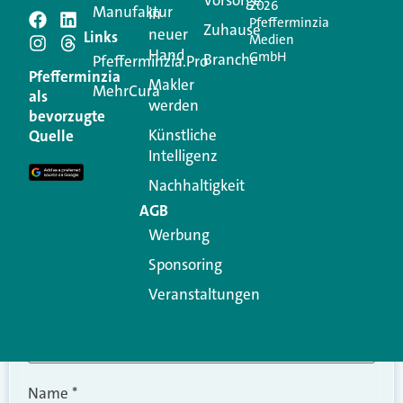
2026
Manufaktur
in
Pfefferminzia
Schreiben Sie einen
Zuhause
neuer
Links
Medien
Hand
GmbH
Branche
Kommentar
Pfefferminzia.Pro
Pfefferminzia
Makler
MehrCura
als
werden
Ihre E-Mail-Adresse wird nicht veröffentlicht.
bevorzugte
Erforderliche Felder sind mit
*
markiert
Künstliche
Quelle
Intelligenz
Kommentar
*
Nachhaltigkeit
AGB
Werbung
Sponsoring
Veranstaltungen
Name
*