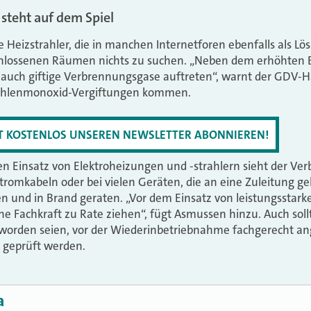
steht auf dem Spiel
 Heizstrahler, die in manchen Internetforen ebenfalls als Lö
hlossenen Räumen nichts zu suchen. „Neben dem erhöhten B
uch giftige Verbrennungsgase auftreten“, warnt der GDV-H
ohlenmonoxid-Vergiftungen kommen.
ZT KOSTENLOS UNSEREN NEWSLETTER ABONNIEREN!
n Einsatz von Elektroheizungen und -strahlern sieht der Verba
tromkabeln oder bei vielen Geräten, die an eine Zuleitung g
n und in Brand geraten. „Vor dem Einsatz von leistungsstar
ne Fachkraft zu Rate ziehen“, fügt Asmussen hinzu. Auch sol
t worden seien, vor der Wiederinbetriebnahme fachgerecht a
 geprüft werden.
a