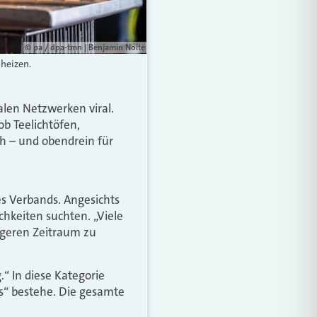
© pa / dpa-tmn | Benjamin Nolte
 heizen.
len Netzwerken viral.
ob Teelichtöfen,
ich – und obendrein für
es Verbands. Angesichts
hkeiten suchten. „Viele
ngeren Zeitraum zu
.“ In diese Kategorie
us“ bestehe. Die gesamte