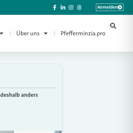
Anmelden
|
Über uns
Pfefferminzia.pro
 deshalb anders
n