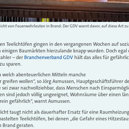
sicht von Feuerwehrleuten in Brand: Der GDV warnt davor, auf diese Art zu
ten Teelichtöfen gingen in den vergangenen Wochen auf sozia
 in einigen Baumärkten hierzulande knapp wurden. Doch egal 
rahler – der
Branchenverband GDV
hält das alles für gefährl
zu sparen.
zu welch abenteuerlichen Mitteln manche
 greifen wollen“, so Jörg Asmussen, Hauptgeschäftsführer d
 sei zwar nachvollziehbar, dass Menschen nach Einsparmöglic
en sind jedoch völlig ungeeignet, Wohnräume über einen lä
ein gefährlich“, warnt Asmussen.
enlicht taugt nicht als dauerhafter Ersatz für eine Raumheizung
ebastelten Teelichtöfen, bei denen „die Gefahr eines Hitzesta
n Brand geraten.