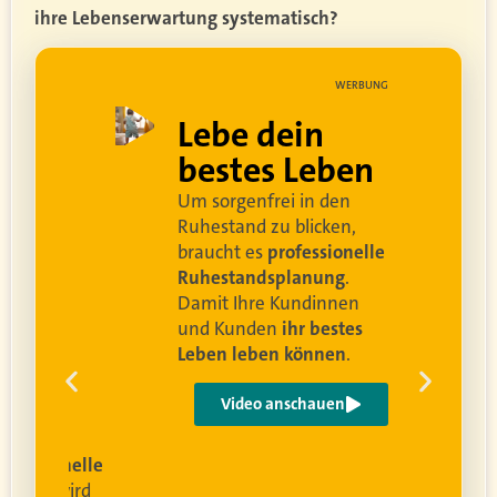
ihre Lebenserwartung systematisch?
UNG
WERBUNG
ell
Lebe dein
rei
bestes Leben
Um sorgenfrei in den
and
Ruhestand zu blicken,
braucht es
professionelle
Ruhestandsplanung
.
Damit Ihre Kundinnen
ren
und Kunden
ihr bestes
Leben leben können
.
 um
e
Video anschauen
ist
rofessionelle
lanung
wird