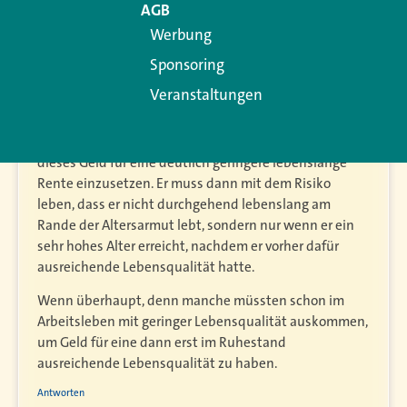
Lebensqualität nicht einbricht, kann derjenige mit
AGB
bereits ausreichenden Alterseinkünften ab
Werbung
Ruhestandsbeginn.
Sponsoring
Wer indes ab Rentenbeginn schon nur eine
Veranstaltungen
ausreichende Lebensqualität erzielt, indem er
vorhandenes Geld planmäßig bis Alter 85 oder gar
weniger aufbraucht, kann es sich gar nicht leisten,
dieses Geld für eine deutlich geringere lebenslange
Rente einzusetzen. Er muss dann mit dem Risiko
leben, dass er nicht durchgehend lebenslang am
Rande der Altersarmut lebt, sondern nur wenn er ein
sehr hohes Alter erreicht, nachdem er vorher dafür
ausreichende Lebensqualität hatte.
Wenn überhaupt, denn manche müssten schon im
Arbeitsleben mit geringer Lebensqualität auskommen,
um Geld für eine dann erst im Ruhestand
ausreichende Lebensqualität zu haben.
Antworten