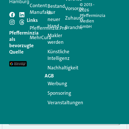
Hamburg
© 2013 -
Content
Bestand
Vorsorge
2026
Manufaktur
in
Pfefferminzia
Schreiben Sie einen
Zuhause
neuer
Links
Medien
Hand
GmbH
Branche
Kommentar
Pfefferminzia.Pro
Pfefferminzia
Makler
MehrCura
als
werden
Ihre E-Mail-Adresse wird nicht veröffentlicht.
bevorzugte
Erforderliche Felder sind mit
*
markiert
Künstliche
Quelle
Intelligenz
Kommentar
*
Nachhaltigkeit
AGB
Werbung
Sponsoring
Veranstaltungen