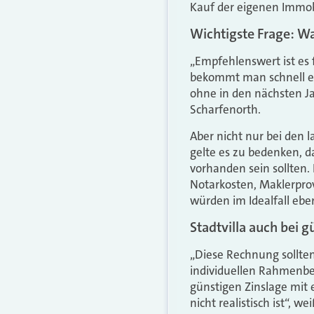
Kauf der eigenen Immob
Wichtigste Frage: Was
„Empfehlenswert ist es 
bekommt man schnell ein
ohne in den nächsten J
Scharfenorth.
Aber nicht nur bei den l
gelte es zu bedenken, d
vorhanden sein sollten
Notarkosten, Maklerprov
würden im Idealfall eben
Stadtvilla auch bei 
„Diese Rechnung sollten
individuellen Rahmenbed
günstigen Zinslage mit 
nicht realistisch ist“, we