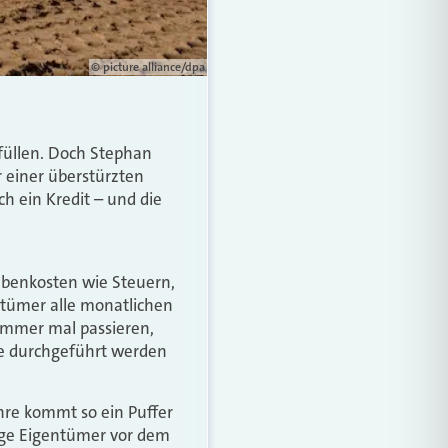
© picture alliance/dpa
füllen. Doch Stephan
 einer überstürzten
ch ein Kredit – und die
ebenkosten wie Steuern,
tümer alle monatlichen
 immer mal passieren,
ie durchgeführt werden
hre kommt so ein Puffer
tige Eigentümer vor dem