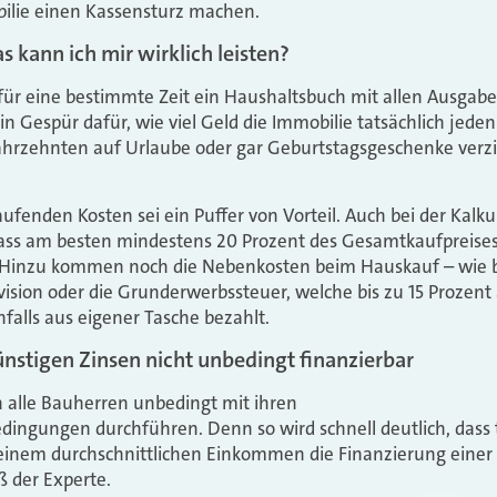
ilie einen Kassensturz machen.
 kann ich mir wirklich leisten?
für eine bestimmte Zeit ein Haushaltsbuch mit allen Ausgabe
 Gespür dafür, wie viel Geld die Immobilie tatsächlich jeden
ahrzehnten auf Urlaube oder gar Geburtstagsgeschenke verzi
aufenden Kosten sei ein Puffer von Vorteil. Auch bei der Kalk
ass am besten mindestens 20 Prozent des Gesamtkaufpreises 
. Hinzu kommen noch die Nebenkosten beim Hauskauf – wie b
ision oder die Grunderwerbssteuer, welche bis zu 15 Prozen
falls aus eigener Tasche bezahlt.
günstigen Zinsen nicht unbedingt finanzierbar
 alle Bauherren unbedingt mit ihren
ingungen durchführen. Denn so wird schnell deutlich, dass t
einem durchschnittlichen Einkommen die Finanzierung einer 
iß der Experte.