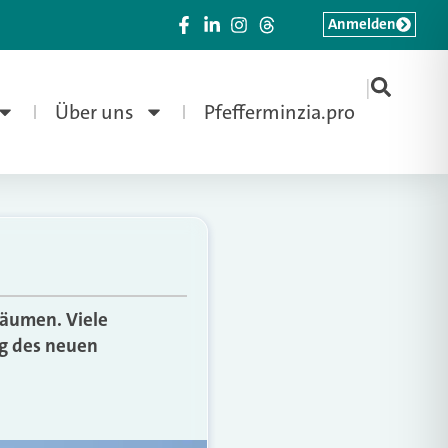
Anmelden
|
Über uns
Pfefferminzia.pro
träumen. Viele
ng des neuen