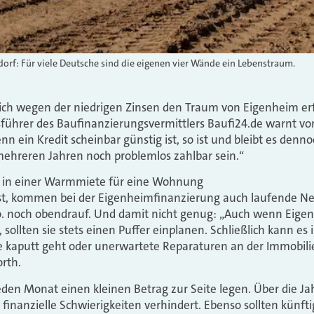
orf: Für viele Deutsche sind die eigenen vier Wände ein Lebenstraum.
sich wegen der niedrigen Zinsen den Traum von Eigenheim er
führer des Baufinanzierungsvermittlers Baufi24.de warnt vor
 ein Kredit scheinbar günstig ist, so ist und bleibt es denno
ehreren Jahren noch problemlos zahlbar sein.“
e in einer Warmmiete für eine Wohnung
 ist, kommen bei der Eigenheimfinanzierung auch laufende N
. noch obendrauf. Und damit nicht genug: „Auch wenn Eigen
sollten sie stets einen Puffer einplanen. Schließlich kann es
 kaputt geht oder unerwartete Reparaturen an der Immobil
rth.
eden Monat einen kleinen Betrag zur Seite legen. Über die Ja
l finanzielle Schwierigkeiten verhindert. Ebenso sollten künf