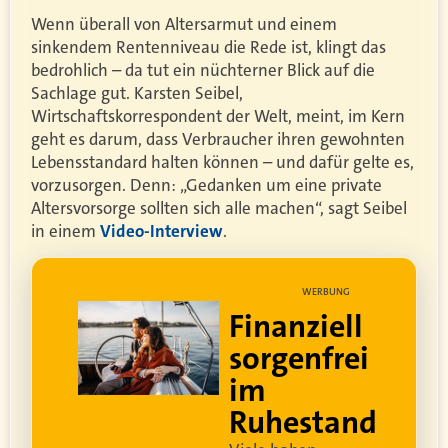
Wenn überall von Altersarmut und einem
sinkendem Rentenniveau die Rede ist, klingt das
bedrohlich – da tut ein nüchterner Blick auf die
Sachlage gut. Karsten Seibel,
Wirtschaftskorrespondent der Welt, meint, im Kern
geht es darum, dass Verbraucher ihren gewohnten
Lebensstandard halten können – und dafür gelte es,
vorzusorgen. Denn: „Gedanken um eine private
Altersvorsorge sollten sich alle machen“, sagt Seibel
in einem
Video-Interview
.
BUNG
WERBUNG
ell
Lebe dein
rei
bestes Leben
Um sorgenfrei in den
and
Ruhestand zu blicken,
braucht es
professionelle