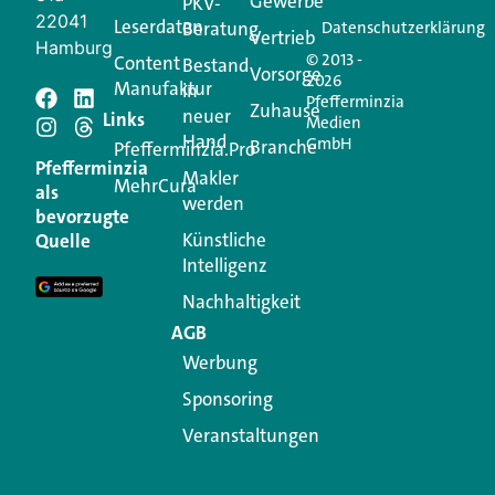
Gewerbe
PKV-
22041
Leserdaten
Beratung
Datenschutzerklärung
Vertrieb
Hamburg
© 2013 -
Content
Bestand
Vorsorge
2026
Manufaktur
in
Pfefferminzia
Zuhause
neuer
Schreiben Sie einen
Links
Medien
Hand
GmbH
Branche
Pfefferminzia.Pro
Kommentar
Pfefferminzia
Makler
MehrCura
als
werden
bevorzugte
Ihre E-Mail-Adresse wird nicht veröffentlicht.
Künstliche
Quelle
Erforderliche Felder sind mit
*
markiert
Intelligenz
Kommentar
*
Nachhaltigkeit
AGB
Werbung
Sponsoring
Veranstaltungen