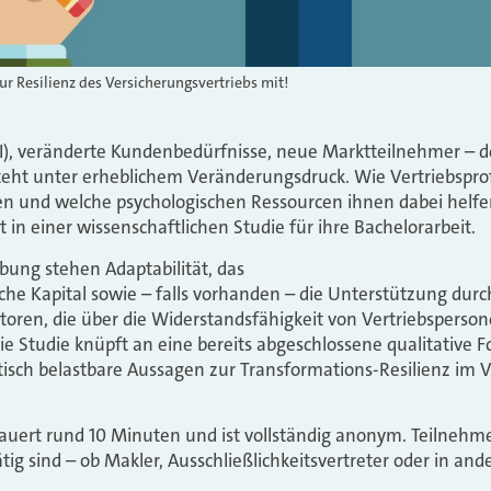
zur Resilienz des Versicherungsvertriebs mit!
(KI), veränderte Kundenbedürfnisse, neue Marktteilnehmer – d
teht unter erheblichem Veränderungsdruck. Wie Vertriebsprof
 und welche psychologischen Ressourcen ihnen dabei helfen
in einer wissenschaftlichen Studie für ihre Bachelorarbeit.
bung stehen Adaptabilität, das
he Kapital sowie – falls vorhanden – die Unterstützung durc
oren, die über die Widerstandsfähigkeit von Vertriebsperson
e Studie knüpft an eine bereits abgeschlossene qualitative 
istisch belastbare Aussagen zur Transformations-Resilienz im 
uert rund 10 Minuten und ist vollständig anonym. Teilnehme
tig sind – ob Makler, Ausschließlichkeitsvertreter oder in and