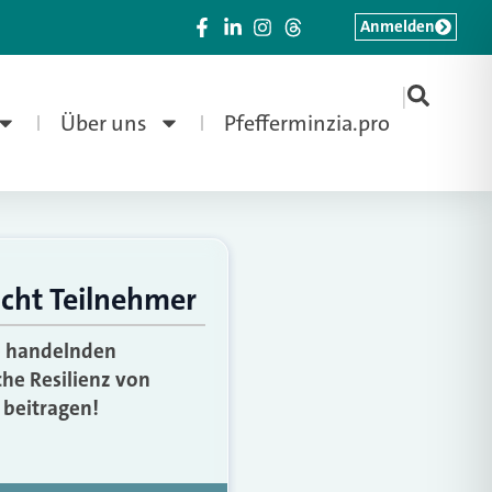
Anmelden
|
Über uns
Pfefferminzia.pro
ucht Teilnehmer
ie handelnden
he Resilienz von
 beitragen!