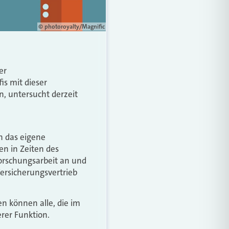
© photoroyalty/Magnific
er
is mit dieser
, untersucht derzeit
h das eigene
en in Zeiten des
Forschungsarbeit an und
Versicherungsvertrieb
n können alle, die im
erer Funktion.