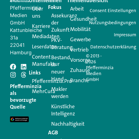
Unternehmen
Im
Themenübersicht
Creator für Ihre Kundenkommunikation. Alles, was
Fokus
Pfefferminzia
Über
Arbeit
Ihren Vertriebsalltag leichter macht. Mit nur einem
Consent Einstellungen
Medien
Assekuranz
uns
Login.
Gesundheit
der
GmbH
Nutzungsbedingungen
Karriere
Mobilität
Zukunft
Jetzt anmelden
Kattunbleiche
Impressum
Mediadaten
31a
Gewerbe
PKV-
22041
Leserdaten
Beratung
Datenschutzerklärung
Vertrieb
Hamburg
© 2013 -
Content
Bestand
Vorsorge
2026
Manufaktur
in
Pfefferminzia
Schreiben Sie einen
Zuhause
neuer
Links
Medien
Hand
GmbH
Branche
Kommentar
Pfefferminzia.Pro
Pfefferminzia
Makler
MehrCura
als
werden
Ihre E-Mail-Adresse wird nicht veröffentlicht.
bevorzugte
Erforderliche Felder sind mit
*
markiert
Künstliche
Quelle
Intelligenz
Kommentar
*
Nachhaltigkeit
AGB