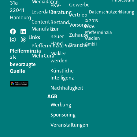
Impressum
Mediadaten
31a
Gewerbe
PKV-
22041
Leserdaten
Beratung
Datenschutzerklärung
Vertrieb
Hamburg
© 2013 -
Content
Bestand
Vorsorge
2026
Manufaktur
in
Pfefferminzia
Schreiben Sie einen
Zuhause
neuer
Links
Medien
Hand
GmbH
Branche
Kommentar
Pfefferminzia.Pro
Pfefferminzia
Makler
MehrCura
als
werden
Ihre E-Mail-Adresse wird nicht veröffentlicht.
bevorzugte
Erforderliche Felder sind mit
*
markiert
Künstliche
Quelle
Intelligenz
Kommentar
*
Nachhaltigkeit
AGB
Werbung
Sponsoring
Veranstaltungen