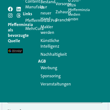
© 2013 -
Content
Bestand
Vorsorge
2026
Manufaktur
in
Pfefferminzia
Schreiben Sie einen
Zuhause
neuer
Links
Medien
Hand
GmbH
Branche
Kommentar
Pfefferminzia.Pro
Pfefferminzia
Makler
MehrCura
als
werden
Ihre E-Mail-Adresse wird nicht veröffentlicht.
bevorzugte
Erforderliche Felder sind mit
*
markiert
Künstliche
Quelle
Intelligenz
Kommentar
*
Nachhaltigkeit
AGB
Werbung
Sponsoring
Veranstaltungen