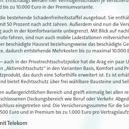
n. Entschädigt werden hier Vermögensschäden je Versicherun
d bis zu 10.000 Euro in der Premiumvariante.
ie bestehende Schadenfreiheitsstaffel ausgebaut. Sie enthäl
 mit 50 Prozent nach acht Jahren. Außerdem sind nun die V
 auch in der Komfortvariante unbegrenzt. Mit Blick auf nachh
auto fahren, sind nun auch mobile Ladestationen mitversicher
er beschädigte Hausrat beziehungsweise das beschädigte Geb
ante, dadurch entstehende Mehrkosten bis zu maximal 10.000 
– auch in der Privatrechtsschutzpolice hat die Arag ein paar 
„Aktivrechtsschutz“ in den Varianten Basis, Komfort und Pr
zprodukt, das durch eine Soforthilfe erweitert ist. Es ist erhä
d bietet Rechtsschutz über frei wählbare Bausteine und Sel
 den außergerichtlichen Bereich und greift einmalig bei allen re
chlossenen Deckungsbereich wie Beruf oder Verkehr. Abged
bschluss eingetreten sind. Die Versicherungssumme für die Sof
 500 Euro und in Premium bis zu 1.000 Euro pro Vertragslaufz
mit Telekom