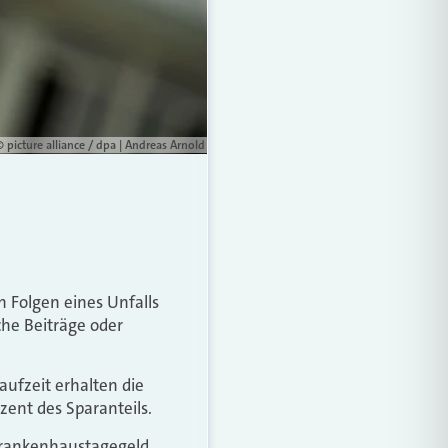
© picture alliance / dpa | Andreas Arnold
n Folgen eines Unfalls
che Beiträge oder
aufzeit erhalten die
zent des Sparanteils.
 Krankenhaustagegeld