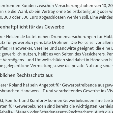
ionen können Kunden zwischen Versicherungshöhen von 10, 20
 sie die Wahl, ob ein Vertrag ohne Selbstbeteiligung oder w
50, 300 oder 500 Euro abgeschlossen werden soll. Eine Mindest
enhaftpflicht für das Gewerbe
herer Helden.de bietet neben Drohnenversicherungen für Hob
tz für gewerblich genutzte Drohnen. Die Police sei vor all
fler, Handwerker, Vereine und Landwirte geeignet, die eine
gewerblich nutzen, heißt es von Seiten des Versicherers. Pe
e Vermögens- und Umweltschäden sind dabei in Höhe von bis
ie gelegentliche Vermietung sowie die private Nutzung sind m
blichen Rechtsschutz aus
herer Roland hat sein Angebot für Gewerbetreibende ausgew
sbranchen Handwerk, IT und verarbeitendes Gewerbe ins Vis
t, Komfort und Komfort+ können Gewerbekunden ihre Leistu
eten für Gewerbekunden sind bereits die wichtigsten Kernlei
Arbeits-, Steuer- oder Schadenersatz-Rechtsschutz. Auch die