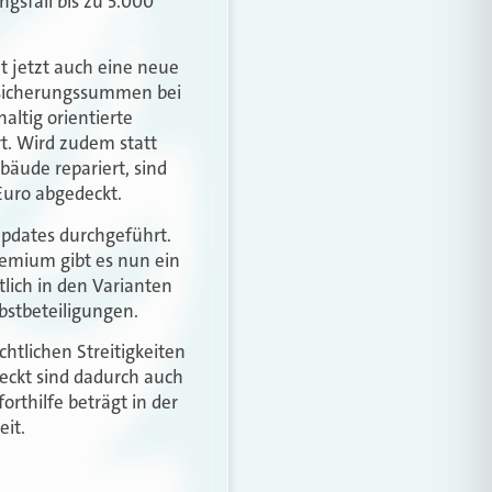
gsfall bis zu 5.000
t jetzt auch eine neue
ersicherungssummen bei
altig orientierte
t. Wird zudem statt
äude repariert, sind
Euro abgedeckt.
Updates durchgeführt.
emium gibt es nun ein
ltlich in den Varianten
bstbeteiligungen.
chtlichen Streitigkeiten
eckt sind dadurch auch
orthilfe beträgt in der
eit.