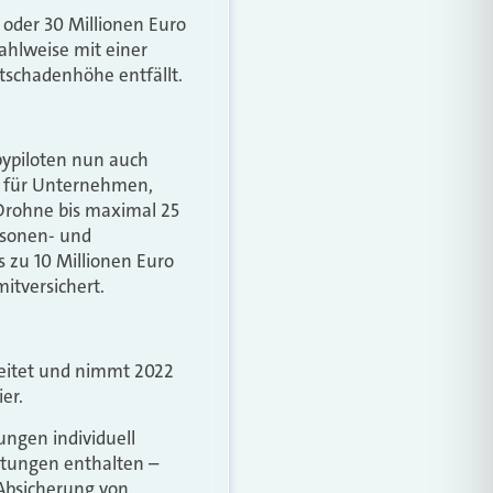
 oder 30 Millionen Euro
ahlweise mit einer
schadenhöhe entfällt.
bypiloten nun auch
em für Unternehmen,
 Drohne bis maximal 25
rsonen- und
 zu 10 Millionen Euro
itversichert.
eitet und nimmt 2022
ier.
ngen individuell
stungen enthalten –
 Absicherung von