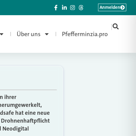
Anmelden
|
Über uns
Pfefferminzia.pro
n ihrer
 herumgewerkelt,
dsafe hat eine neue
e Drohnenhaftpflicht
 Neodigital