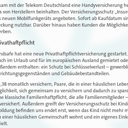
sam mit der Telekom Deutschland eine Handyversicherung her
s von Herstellern beinhalten. Der Versicherungsschutz „Insu
 neuen Mobilfunkgeräts angeboten. Sofort ab Kaufdatum sin
ckung nutzbar. Darüber hinaus haben Kunden die Möglichkei
erben.
ivathaftpflicht
Andsafe hat eine neue Privathaftpflichtversicherung gestarte
uch im Urlaub und für im europäischen Ausland gemietet oder
erdem enthalten: ein Schutz bei Schlüsselverlust – gewerbli
nrichtungsgegenständen und Gebäudebestandteilen.
,38 monatlich versichern, Paare, die in einer häuslichen Le
lichkeit, sich gemeinsam zu versichern und dadurch zu spare
e klassische Familienhaftpflicht, die alle Familienmitglieder
 versichert. Außerdem greift der Versicherungsschutz bei Kind
sbildung befinden uns endet erst, wenn das Kind nicht mehr 
 einer häuslichen Gemeinschaft wohnt und ein eigenes Ei
ielt.