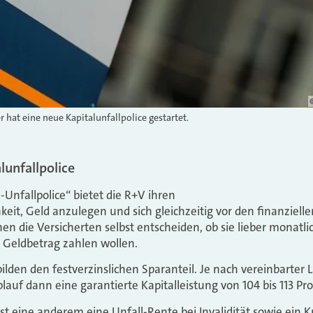
r hat eine neue Kapitalunfallpolice gestartet.
lunfallpolice
-Unfallpolice“ bietet die R+V ihren
eit, Geld anzulegen und sich gleichzeitig vor den finanzielle
en die Versicherten selbst entscheiden, ob sie lieber monatli
 Geldbetrag zahlen wollen.
lden den festverzinslichen Sparanteil. Je nach vereinbarter L
auf dann eine garantierte Kapitalleistung von 104 bis 113 Pro
ist eine anderem eine Unfall-Rente bei Invalidität sowie ein