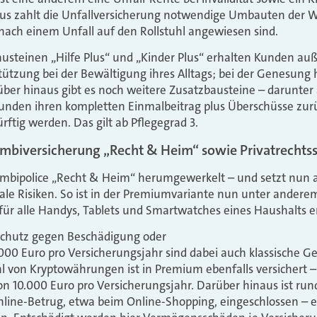
naus zahlt die Unfallversicherung notwendige Umbauten der 
nach einem Unfall auf den Rollstuhl angewiesen sind.
usteinen „Hilfe Plus“ und „Kinder Plus“ erhalten Kunden a
ützung bei der Bewältigung ihres Alltags; bei der Genesung h
er hinaus gibt es noch weitere Zusatzbausteine – darunter 
 Kunden ihren kompletten Einmalbeitrag plus Überschüsse zu
rftig werden. Das gilt ab Pflegegrad 3.
ombiversicherung „Recht & Heim“ sowie Privatrechts
Kombipolice „Recht & Heim“ herumgewerkelt – und setzt nun 
tale Risiken. So ist in der Premiumvariante nun unter andere
für alle Handys, Tablets und Smartwatches eines Haushalts e
Schutz gegen Beschädigung oder
.000 Euro pro Versicherungsjahr sind dabei auch klassische G
l von Kryptowährungen ist in Premium ebenfalls versichert –
 10.000 Euro pro Versicherungsjahr. Darüber hinaus ist rund
line-Betrug, etwa beim Online-Shopping, eingeschlossen – e