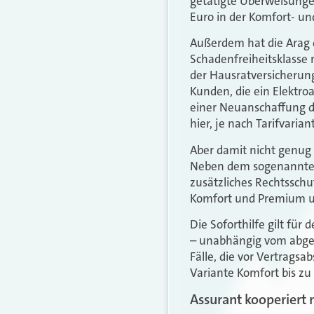
getätigte Überweisunge
Euro in der Komfort- un
Außerdem hat die Arag d
Schadenfreiheitsklasse
der Hausratversicherung
Kunden, die ein Elektro
einer Neuanschaffung d
hier, je nach Tarifvari
Aber damit nicht genug 
Neben dem sogenannten 
zusätzliches Rechtsschut
Komfort und Premium un
Die Soforthilfe gilt für
– unabhängig vom abges
Fälle, die vor Vertragsa
Variante Komfort bis zu
Assurant kooperiert 