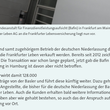
desanstalt für Finanzdienstleistungsaufsicht (Bafin) in Frankfurt am Ma
er Leben AG an die Frankfurter Lebensversicherung liegt nun vor.
nd samt zugehörigem Betrieb der deutschen Niederlassung de
ie Frankfurter Leben verkauft werden. Bereits seit 2012 zeich
Die Transaktion war schon lange geplant, jetzt gab die Bafin
ng in Hamburg ist davon aber nicht betroffen.
rwirbt damit 128.000
räge von der Basler und führt diese künftig weiter. Dazu geh
Angestellte, die bisher für die deutsche Niederlassung der Ba
r Leben. Auch die Kunden erhalten bald weitere Informatione
iben aber wie gehabt bestehen, so auch das der Anspruch au
g vor Ort.