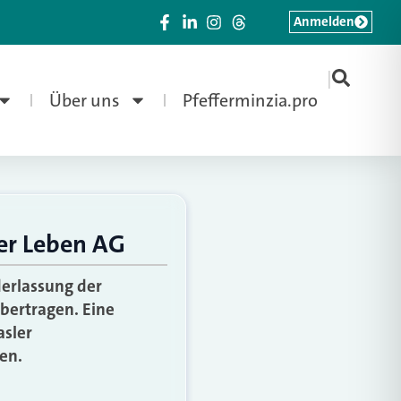
Anmelden
|
Über uns
Pfefferminzia.pro
ler Leben AG
erlassung der
bertragen. Eine
asler
en.