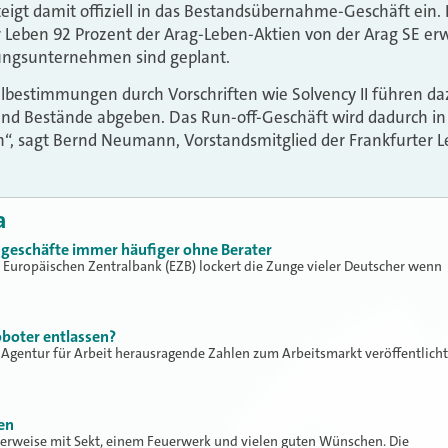
teigt damit offiziell in das Bestandsübernahme-Geschäft ein.
er Leben 92 Prozent der Arag-Leben-Aktien von der Arag SE e
ungsunternehmen sind geplant.
lbestimmungen durch Vorschriften wie Solvency II führen daz
und Bestände abgeben. Das Run-off-Geschäft wird dadurch 
n“, sagt Bernd Neumann, Vorstandsmitglied der Frankfurter L
a
dgeschäfte immer häufiger ohne Berater
r Europäischen Zentralbank (EZB) lockert die Zunge vieler Deutscher wenn
boter entlassen?
ie Agentur für Arbeit herausragende Zahlen zum Arbeitsmarkt veröffentlicht
en
cherweise mit Sekt, einem Feuerwerk und vielen guten Wünschen. Die