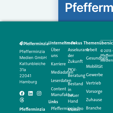
Pfefferm
Unternehmen
Im Fokus
Themenübersic
Über
Assekuranz
Arbeit
© 2013 
Pfefferminzia
uns
der
Pfeffer
Medien GmbH
Gesundheit
Medie
Zukunft
Kattunbleiche
Karriere
Mobilität
PKV-
31a
Mediadaten
Gewerbe
Beratung
22041
Leserdaten
Hamburg
Vertrieb
Bestand
Content
in
Vorsorge
Manufaktur
Schreiben Si
neuer
Zuhause
Hand
Links
Branche
Pfefferminzia.Pro
Ihre E-Mail-Adresse wird n
Pfefferminzia
Makler