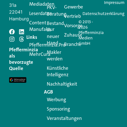
Impressum
Mediadaten
31a
Gewerbe
PKV-
22041
Leserdaten
Beratung
Datenschutzerklärung
Vertrieb
Hamburg
© 2013 -
Content
Bestand
Vorsorge
2026
Manufaktur
in
Pfefferminzia
Schreiben Sie einen
Zuhause
neuer
Links
Medien
Hand
GmbH
Branche
Kommentar
Pfefferminzia.Pro
Pfefferminzia
Makler
MehrCura
als
werden
Ihre E-Mail-Adresse wird nicht veröffentlicht.
bevorzugte
Erforderliche Felder sind mit
*
markiert
Künstliche
Quelle
Intelligenz
Kommentar
*
Nachhaltigkeit
AGB
Werbung
Sponsoring
Veranstaltungen