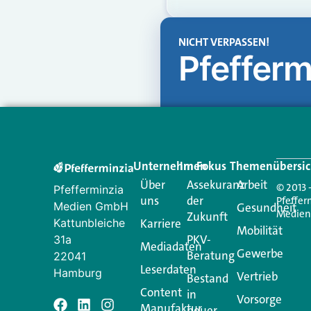
NICHT VERPASSEN!
Pfefferm
Unternehmen
Im Fokus
Themenübersic
Über
Assekuranz
Arbeit
© 2013 
Pfefferminzia
uns
der
Pfeffer
Medien GmbH
Gesundheit
Medie
Zukunft
Kattunbleiche
Karriere
Mobilität
PKV-
31a
Mediadaten
Gewerbe
Beratung
22041
Leserdaten
Hamburg
Vertrieb
Bestand
Content
in
Vorsorge
Manufaktur
neuer