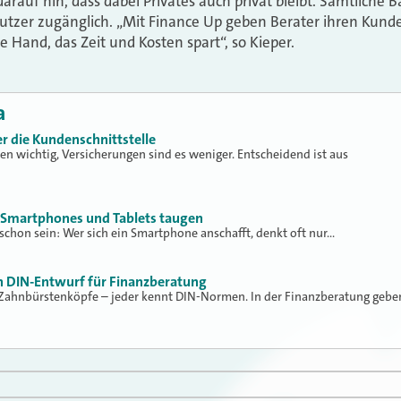
darauf hin, dass dabei Privates auch privat bleibt. Sämtliche 
Nutzer zugänglich. „Mit Finance Up geben Berater ihren Kund
e Hand, das Zeit und Kosten spart“, so Kieper.
a
r die Kundenschnittstelle
den wichtig, Versicherungen sind es weniger. Entscheidend ist aus
 Smartphones und Tablets taugen
 schon sein: Wer sich ein Smartphone anschafft, denkt oft nur…
 DIN-Entwurf für Finanzberatung
 Zahnbürstenköpfe – jeder kennt DIN-Normen. In der Finanzberatung gebe