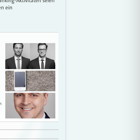
Banking-Aktivitäten seien
en ein
n