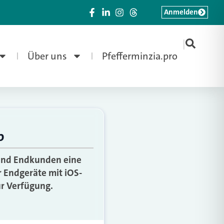
Anmelden
|
Über uns
Pfefferminzia.pro
p
 und Endkunden eine
r Endgeräte mit iOS-
ur Verfügung.