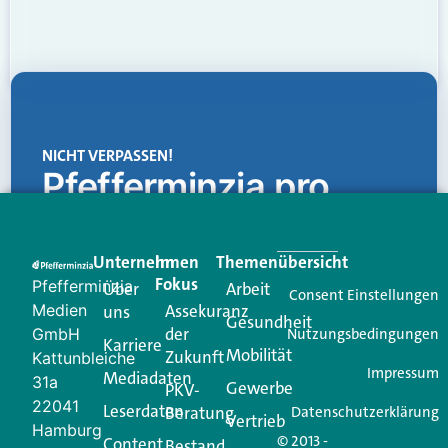
NICHT VERPASSEN!
Pfefferminzia.pro
Eine Plattform, die liefert: aktuelle Informationen,
praktische Services und einen einzigartigen Content-
Unternehmen
Im
Themenübersicht
Creator für Ihre Kundenkommunikation. Alles, was
Fokus
Pfefferminzia
Über
Arbeit
Ihren Vertriebsalltag leichter macht. Mit nur einem
Consent Einstellungen
Medien
Assekuranz
uns
Login.
Gesundheit
der
GmbH
Nutzungsbedingungen
Karriere
Mobilität
Zukunft
Jetzt anmelden
Kattunbleiche
Impressum
Mediadaten
31a
Gewerbe
PKV-
22041
Leserdaten
Beratung
Datenschutzerklärung
Vertrieb
Hamburg
© 2013 -
Content
Bestand