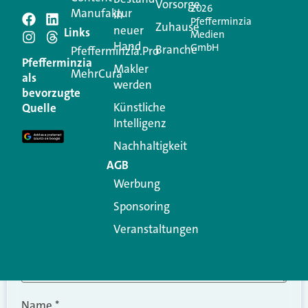
Vorsorge
2026
Manufaktur
in
Pfefferminzia
Schreiben Sie einen
Zuhause
neuer
Links
Medien
Hand
GmbH
Branche
Kommentar
Pfefferminzia.Pro
Pfefferminzia
Makler
MehrCura
als
werden
Ihre E-Mail-Adresse wird nicht veröffentlicht.
bevorzugte
Erforderliche Felder sind mit
*
markiert
Künstliche
Quelle
Intelligenz
Kommentar
*
Nachhaltigkeit
AGB
Werbung
Sponsoring
Veranstaltungen
Name
*