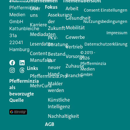
Unternehmen
Im
Themenübersicht
Creator für Ihre Kundenkommunikation. Alles, was
Fokus
Pfefferminzia
Über
Arbeit
Ihren Vertriebsalltag leichter macht. Mit nur einem
Consent Einstellungen
Medien
Assekuranz
uns
Login.
Gesundheit
der
GmbH
Nutzungsbedingungen
Karriere
Mobilität
Zukunft
Jetzt anmelden
Kattunbleiche
Impressum
Mediadaten
31a
Gewerbe
PKV-
22041
Leserdaten
Beratung
Datenschutzerklärung
Vertrieb
Hamburg
© 2013 -
Content
Bestand
Vorsorge
2026
Manufaktur
in
Pfefferminzia
Schreiben Sie einen
Zuhause
neuer
Links
Medien
Hand
GmbH
Branche
Kommentar
Pfefferminzia.Pro
Pfefferminzia
Makler
MehrCura
als
werden
Ihre E-Mail-Adresse wird nicht veröffentlicht.
bevorzugte
Erforderliche Felder sind mit
*
markiert
Künstliche
Quelle
Intelligenz
Kommentar
*
Nachhaltigkeit
AGB