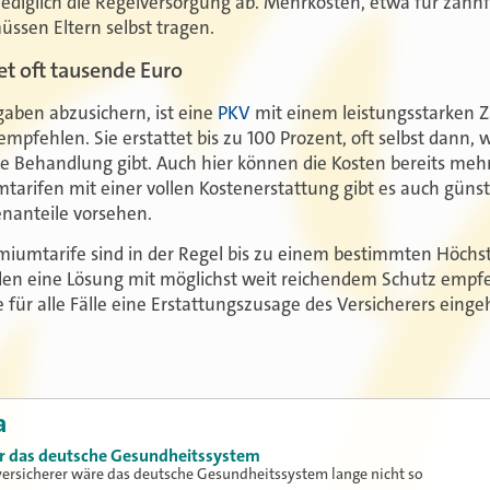
lediglich die Regelversorgung ab. Mehrkosten, etwa für zahn
üssen Eltern selbst tragen.
et oft tausende Euro
aben abzusichern, ist eine
PKV
mit einem leistungsstarken Z
empfehlen. Sie erstattet bis zu 100 Prozent, oft selbst dann, 
ie Behandlung gibt. Auch hier können die Kosten bereits meh
arifen mit einer vollen Kostenerstattung gibt es auch günsti
enanteile vorsehen.
miumtarife sind in der Regel bis zu einem bestimmten Höchst
den eine Lösung mit möglichst weit reichendem Schutz empf
für alle Fälle eine Erstattungszusage des Versicherers einge
a
für das deutsche Gesundheitssystem
ersicherer wäre das deutsche Gesundheitssystem lange nicht so