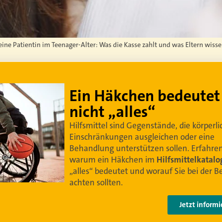
ine Patientin im Teenager-Alter: Was die Kasse zahlt und was Eltern wisse
Kostenfallen vermeid
Die
Gebührenordnung für Ärzte (GOÄ)
un
Gebührenordnung für Zahnärzte (GOZ)
bi
Grundlage für alle privatärztlichen Abre
in Deutschland. Mit PKV-Tarifen ohne Be
der Gebührenordnung schützen Sie Ihre
vor Kostenfallen.
Jetzt inform