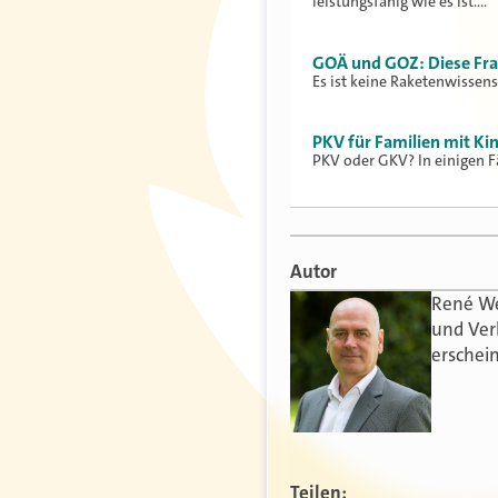
leistungsfähig wie es ist.…
GOÄ und GOZ: Diese Fra
Es ist keine Raketenwissens
PKV für Familien mit Kin
PKV oder GKV? In einigen Fä
Autor
René Wei
und Ver
erschei
Teilen: