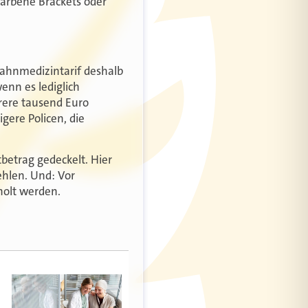
farbene Brackets oder
ahnmedizintarif deshalb
wenn es lediglich
rere tausend Euro
gere Policen, die
betrag gedeckelt. Hier
ehlen. Und: Vor
holt werden.