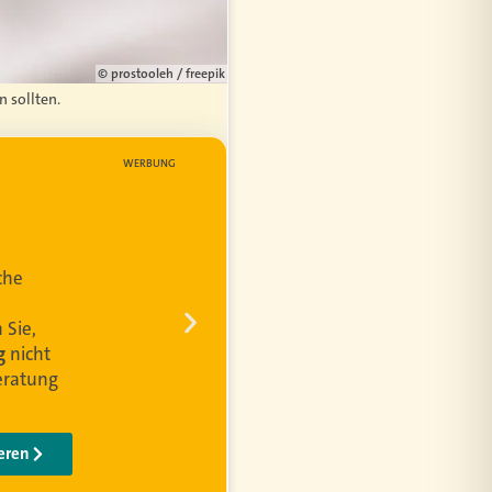
© prostooleh / freepik
n sollten.
WERBUNG
en
d die
lden die
chnungen
grenzung
 Kunden
ieren