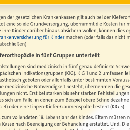
gen der gesetzlichen Krankenkassen gilt auch bei der Kiefero
tet eine solide Grundversorgung, übernimmt die Kosten für 
e ihre Kinder darüber hinaus absichern wollen, können dies 
rankenversicherung für Kinder
machen (oder falls das nicht mö
abschließen).
eferorthopädie in fünf Gruppen unterteilt
lstellungen sind medizinisch in fünf genau definierte Schwer
ädischen Indikationsgruppen (KIG). KIG 1 und 2 umfassen lei
ästhetisch geboten oder allenfalls unter bestimmten Voraus
eine medizinische Notwendigkeit besteht, übernehmen die ges
ungen nicht. Erst bei starken bis sehr starken Fehlstellungen
 es sich um Fälle, in denen zum Beispiel obere Schneidezähn
G 4) oder eine Lippen-Kiefer-Gaumenspalte besteht (KIG 5).
is zum vollendeten 18. Lebensjahr des Kindes. Eltern müssen m
die Kasse nach Beendigung der Behandlung erstattet. Und: Di