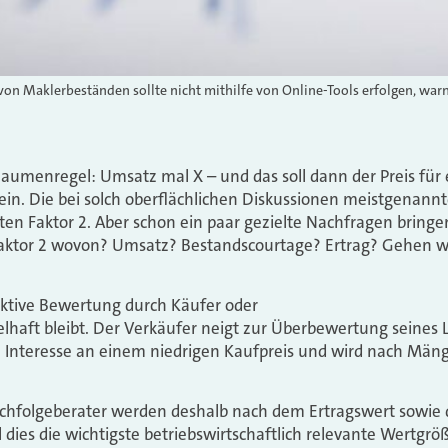
on Maklerbeständen sollte nicht mithilfe von Online-Tools erfolgen, wa
Daumenregel: Umsatz mal X – und das soll dann der Preis fü
ein. Die bei solch oberflächlichen Diskussionen meistgenan
 Faktor 2. Aber schon ein paar gezielte Nachfragen bringen
 Faktor 2 wovon? Umsatz? Bestandscourtage? Ertrag? Gehen w
jektive Bewertung durch Käufer oder
haft bleibt. Der Verkäufer neigt zur Überbewertung seines 
n Interesse an einem niedrigen Kaufpreis und wird nach Män
chfolgeberater werden deshalb nach dem Ertragswert sowie
dies die wichtigste betriebswirtschaftlich relevante Wertgrö