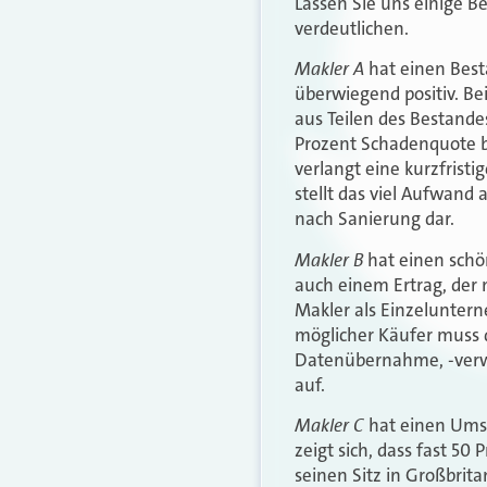
Lassen Sie uns einige B
verdeutlichen.
Makler A
hat einen Best
überwiegend positiv. Be
aus Teilen des Bestand
Prozent Schadenquote be
verlangt eine kurzfrist
stellt das viel Aufwand
nach Sanierung dar.
Makler B
hat einen schö
auch einem Ertrag, der 
Makler als Einzeluntern
möglicher Käufer muss 
Datenübernahme, -verwa
auf.
Makler C
hat einen Umsat
zeigt sich, dass fast 5
seinen Sitz in Großbrit