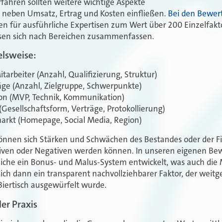
fahren sollten weitere wichtige Aspekte
g neben Umsatz, Ertrag und Kosten einfließen.
Bei den Bewer
n für ausführliche Expertisen zum Wert über 200 Einzelfaktor
ssen sich nach Bereichen zusammenfassen.
elsweise:
arbeiter (Anzahl, Qualifizierung, Struktur)
ge (Anzahl, Zielgruppe, Schwerpunkte)
ion (MVP, Technik, Kommunikation)
(Gesellschaftsform, Verträge, Protokollierung)
rkt (Homepage, Social Media, Region)
önnen sich Stärken und Schwächen des Bestandes oder der Fi
iven oder Negativen werden können. In unseren eigenen Be
reiche ein Bonus- und Malus-System entwickelt, was auch die
sich dann ein transparent nachvollziehbarer Faktor, der weit
Biertisch ausgewürfelt wurde.
der Praxis