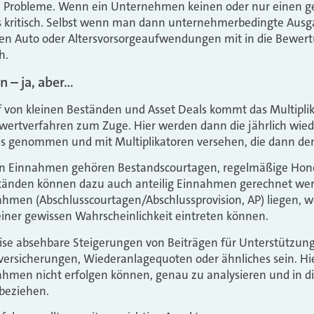
 Probleme. Wenn ein Unternehmen keinen oder nur einen ge
s kritisch. Selbst wenn man dann unternehmerbedingte Aus
n Auto oder Altersvorsorgeaufwendungen mit in die Bewertun
h.
 – ja, aber…
 von kleinen Beständen und Asset Deals kommt das Multipli
wertverfahren zum Zuge. Hier werden dann die jährlich wi
is genommen und mit Multiplikatoren versehen, die dann den
n Einnahmen gehören Bestandscourtagen, regelmäßige Hono
änden können dazu auch anteilig Einnahmen gerechnet wer
ahmen (Abschlusscourtagen/Abschlussprovision, AP) liegen, 
ner gewissen Wahrscheinlichkeit eintreten können.
ise absehbare Steigerungen von Beiträgen für Unterstützu
ersicherungen, Wiederanlagequoten oder ähnliches sein. Hierb
nahmen nicht erfolgen können, genau zu analysieren und in 
beziehen.