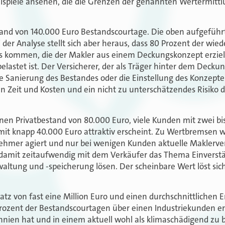
eispiele ansehen, die die Grenzen der genannten Wertermitt
and von 140.000 Euro Bestandscourtage. Die oben aufgeführte
i der Analyse stellt sich aber heraus, dass 80 Prozent der w
es kommen, die der Makler aus einem Deckungskonzept erziel
lastet ist. Der Versicherer, der als Träger hinter dem Decku
ige Sanierung des Bestandes oder die Einstellung des Konzepte
 an Zeit und Kosten und ein nicht zu unterschätzendes Risiko
nen Privatbestand von 80.000 Euro, viele Kunden mit zwei bi
mit knapp 40.000 Euro attraktiv erscheint. Zu Wertbremsen w
ehmer agiert und nur bei wenigen Kunden aktuelle Maklervert
damit zeitaufwendig mit dem Verkäufer das Thema Einverstä
ltung und -speicherung lösen. Der scheinbare Wert löst sich
z von fast eine Million Euro und einen durchschnittlichen Er
0 Prozent der Bestandscourtagen über einen Industriekunden e
annien hat und in einem aktuell wohl als klimaschädigend zu