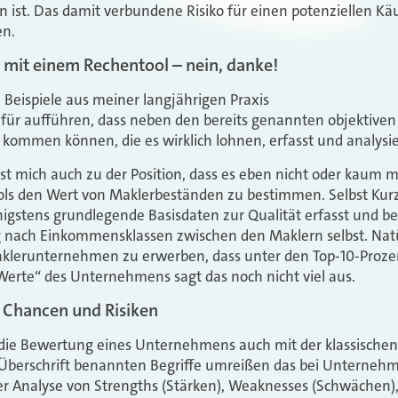
n ist. Das damit verbundene Risiko für einen potenziellen Kä
en.
mit einem Rechentool – nein, danke!
e Beispiele aus meiner langjährigen Praxis
für aufführen, dass neben den bereits genannten objektiven 
kommen können, die es wirklich lohnen, erfasst und analysi
t mich auch zu der Position, dass es eben nicht oder kaum mög
ools den Wert von Maklerbeständen zu bestimmen. Selbst Kurz
gstens grundlegende Basisdaten zur Qualität erfasst und be
 nach Einkommensklassen zwischen den Maklern selbst. Natürl
aklerunternehmen zu erwerben, dass unter den Top-10-Prozen
Werte“ des Unternehmens sagt das noch nicht viel aus.
 Chancen und Risiken
 die Bewertung eines Unternehmens auch mit der klassisch
 Überschrift benannten Begriffe umreißen das
bei Unterneh
er Analyse von Strengths (Stärken), Weaknesses (Schwächen),