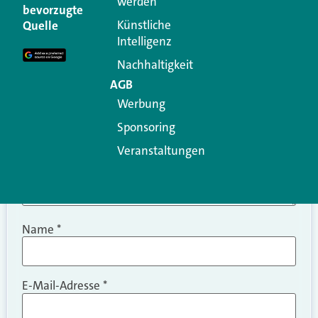
werden
Ihre E-Mail-Adresse wird nicht veröffentlicht.
bevorzugte
Erforderliche Felder sind mit
*
markiert
Künstliche
Quelle
Intelligenz
Kommentar
*
Nachhaltigkeit
AGB
Werbung
Sponsoring
Veranstaltungen
Name
*
E-Mail-Adresse
*