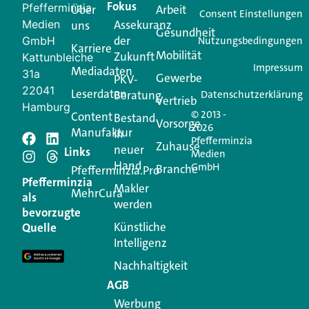
Fokus
Pfefferminzia
Über
Arbeit
Ihren Vertriebsalltag leichter macht. Mit nur einem
Consent Einstellungen
Medien
Assekuranz
uns
Login.
Gesundheit
der
GmbH
Nutzungsbedingungen
Karriere
Mobilität
Zukunft
Jetzt anmelden
Kattunbleiche
Impressum
Mediadaten
31a
Gewerbe
PKV-
22041
Leserdaten
Beratung
Datenschutzerklärung
Vertrieb
Hamburg
© 2013 -
Content
Bestand
Vorsorge
2026
Manufaktur
in
Pfefferminzia
Schreiben Sie einen
Zuhause
neuer
Links
Medien
Hand
GmbH
Branche
Kommentar
Pfefferminzia.Pro
Pfefferminzia
Makler
MehrCura
als
werden
Ihre E-Mail-Adresse wird nicht veröffentlicht.
bevorzugte
Erforderliche Felder sind mit
*
markiert
Künstliche
Quelle
Intelligenz
Kommentar
*
Nachhaltigkeit
AGB
Werbung