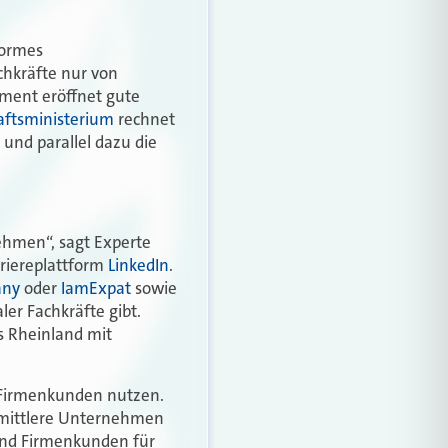
ormes
achkräfte nur von
ment eröffnet gute
aftsministerium
rechnet
und parallel dazu die
nehmen“, sagt Experte
rriereplattform
LinkedIn
.
any
oder
IamExpat
sowie
ler Fachkräfte gibt.
s Rheinland mit
 Firmenkunden nutzen.
mittlere Unternehmen
sind Firmenkunden für