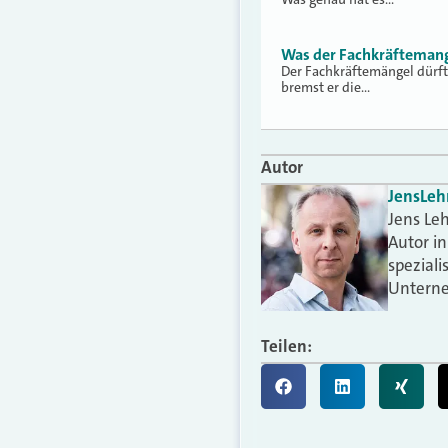
Was der Fachkräftemang
Der Fachkräftemängel dürft
bremst er die…
Autor
Jens
Le
Jens Leh
Autor i
speziali
Unterne
Teilen: