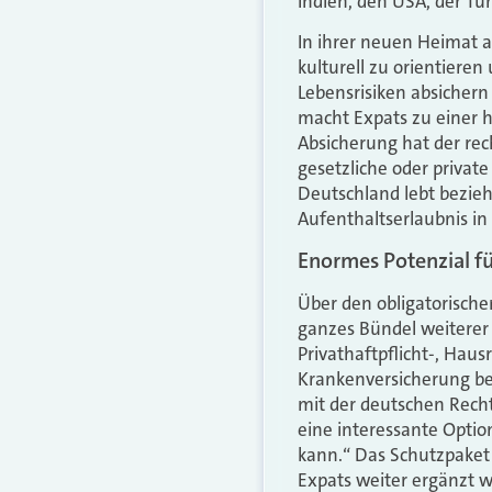
Indien, den USA, der Tü
In ihrer neuen Heimat a
kulturell zu orientiere
Lebensrisiken absichern
macht
Expats
zu einer 
Absicherung hat der rec
gesetzliche oder private
Deutschland lebt bezieh
Aufenthaltserlaubnis i
Enormes Potenzial fü
Über den obligatorische
ganzes Bündel weiterer 
Privathaftpflicht-, Haus
Krankenversicherung be
mit der deutschen Rech
eine interessante Opti
kann.“ Das Schutzpaket 
Expats weiter ergänzt w