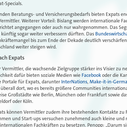
at
-Specials.
nden Beratungs- und Versicherungsbedarfs bieten
Expats
en
ermittler. Weiterer Vorteil: Bislang werden internationale F
erichtet angegangen oder auch nur wahrgenommen. Das Seg
 künftig sogar weiter verbessern dürften. Das
Bundeswirtsch
chkräftemangel bis zum Ende der Dekade deutlich verschärfen 
schland weiter steigen wird.
ach Expats
r Vermittler,
die wachsende Zielgruppe stärker
ins Visier zu 
chkeit dafür bieten soziale Medien wie
Facebook
oder die Ka
 Portale für
Expats
, darunter
InterNations
,
Make-it-in-Germ
 überall dort, wo es bereits größere Communities internationa
ise Großstädte wie Berlin, München oder Frankfurt sowie da
ldorf oder Köln.
ats
können Vermittler zudem ihre bestehenden Kontakte zu
men und Start-ups versuchen zunehmend auch kleine und 
t internationalen Fachkräften zu besetzen. Penopp: „Darum 