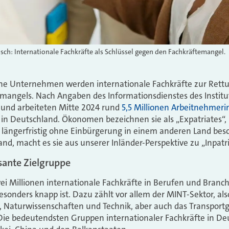
h: Internationale Fachkräfte als Schlüssel gegen den Fachkräftemangel.
e Unternehmen werden internationale Fachkräfte zur Rettu
ngels. Nach Angaben des Informationsdienstes des Institu
 und arbeiteten Mitte 2024 rund
5,5 Millionen Arbeitnehmer
in Deutschland. Ökonomen bezeichnen sie als „Expatriates“,
längerfristig ohne Einbürgerung in einem anderen Land besc
and, macht es sie aus unserer Inländer-Perspektive zu „Inpatr
ssante Zielgruppe
wei Millionen
internationale Fachkräfte in Berufen und Branch
besonders knapp ist
. Dazu zählt vor allem der MINT-Sektor, als
, Naturwissenschaften und Technik, aber auch das Transport
. Die bedeutendsten Gruppen internationaler Fachkräfte in 