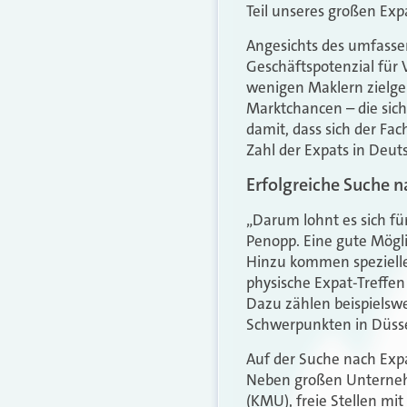
Teil unseres großen
Exp
Angesichts des umfasse
Geschäftspotenzial für V
wenigen Maklern zielg
Marktchancen – die sich
damit, dass sich der Fa
Zahl der
Expats
in Deut
Erfolgreiche Suche n
„Darum lohnt es sich fü
Penopp. Eine gute Mögli
Hinzu kommen spezielle
physische
Expat
-Treffen
Dazu zählen beispielswe
Schwerpunkten in Düsse
Auf der Suche nach
Exp
Neben großen Unterneh
(KMU), freie Stellen mi