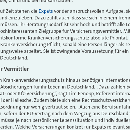
rkei, China und den Balkanstaaten.
uf Zeit stehen die
Expats
vor der anspruchsvollen Aufgabe, sic
n und einzuleben. Dazu zählt auch, dass sie sich in einem fre
 müssen. Ihr Beratungsbedarf ist sehr hoch und betrifft alle 
hochinteressanten Zielgruppe für Versicherungsvermittler. Mit 
htskonforme Krankenversicherungsschutz absolute Priorität. 
 Krankenversicherung Pflicht, sobald eine Person länger als 
ungsweise arbeitet. Sie ist zwingende Voraussetzung für ei
n Deutschland.
r Vermittler
n Krankenversicherungsschutz hinaus benötigen internationa
Absicherungen für ihr Leben in Deutschland. „Dazu zählen be
rat- oder Kfz-Versicherung“, sagt Tim Penopp, Referent intern
i der Hallesche
. Zudem biete sich eine Rechtsschutzversicher
tsordnung nur wenig vertraut seien. „Auch eine Berufsunfähi
on, sofern der BU-Vertrag nach dem Wegzug aus Deutschland
müsse je nach persönlicher Lebenssituation und individuelle
erden. Welche Versicherungen konkret für Expats relevant si