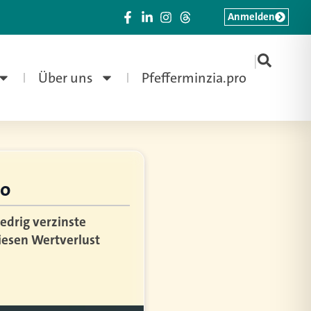
Anmelden
|
Über uns
Pfefferminzia.pro
ro
edrig verzinste
diesen Wertverlust