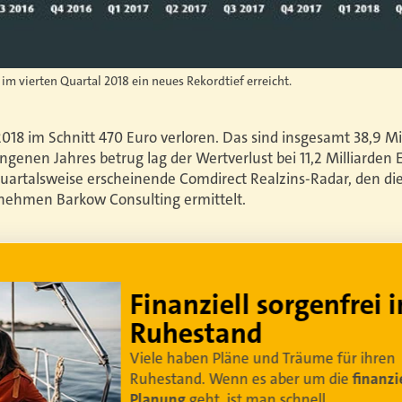
t im vierten Quartal 2018 ein neues Rekordtief erreicht.
18 im Schnitt 470 Euro verloren. Das sind insgesamt 38,9 Mil
ngenen Jahres betrug lag der Wertverlust bei 11,2 Milliarden 
uartalsweise erscheinende Comdirect Realzins-Radar, den d
ehmen Barkow Consulting ermittelt.
Lebe dein bestes Leben
Um sorgenfrei in den Ruhestand zu blicken,
braucht es
professionelle Ruhestandsplanung
.
Damit Ihre Kundinnen und Kunden
ihr bestes
Leben leben können
.