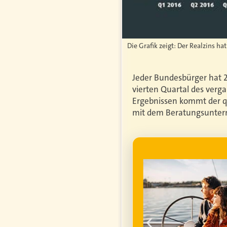
Die Grafik zeigt: Der Realzins ha
Jeder Bundesbürger hat 20
vierten Quartal des verga
Ergebnissen kommt der q
mit dem Beratungsuntern
WERBUNG
genfrei im
ume für ihren
um die
finanzielle
ell