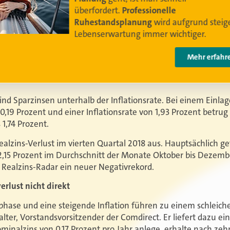
Video anschauen
sind Sparzinsen unterhalb der Inflationsrate. Bei einem Einl
 0,19 Prozent und einer Inflationsrate von 1,93 Prozent betrug
1,74 Prozent.
ealzins-Verlust im vierten Quartal 2018 aus. Hauptsächlich g
2,15 Prozent im Durchschnitt der Monate Oktober bis Dezember
t Realzins-Radar ein neuer Negativrekord.
rlust nicht direkt
phase und eine steigende Inflation führen zu einem schleich
alter, Vorstandsvorsitzender der Comdirect. Er liefert dazu ei
inalzins von 0,17 Prozent pro Jahr anlege, erhalte nach zehn