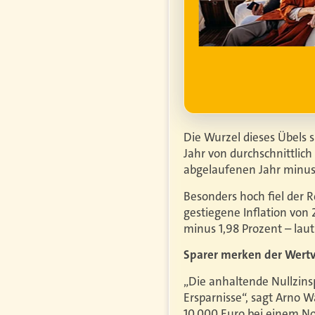
ufgrund steigender
htiger.
Mehr erfahren
Die Wurzel dieses Übels 
Jahr von durchschnittlich
abgelaufenen Jahr minus 
Besonders hoch fiel der R
gestiegene Inflation von 
minus 1,98 Prozent – lau
Sparer merken der Wertve
„Die anhaltende Nullzins
Ersparnisse“, sagt Arno W
10.000 Euro bei einem Nom