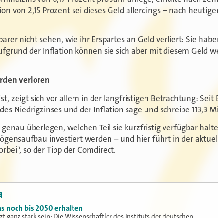
tion von 2,15 Prozent sei dieses Geld allerdings – nach heutige
 Sparer nicht sehen, wie ihr Erspartes an Geld verliert: Sie ha
ufgrund der Inflation können sie sich aber mit diesem Geld we
arden verloren
st, zeigt sich vor allem in der langfristigen Betrachtung: Sei
s Niedrigzinses und der Inflation sage und schreibe 113,3 Mi
 genau überlegen, welchen Teil sie kurzfristig verfügbar halte
mögensaufbau investiert werden – und hier führt in der aktue
bei“, so der Tipp der Comdirect.
a
ns noch bis 2050 erhalten
t ganz stark sein: Die Wissenschaftler des Instituts der deutschen